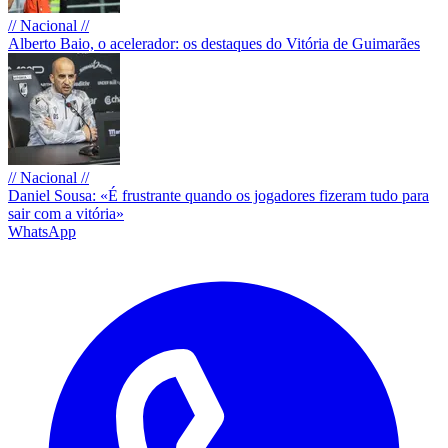
// Nacional //
Alberto Baio, o acelerador: os destaques do Vitória de Guimarães
// Nacional //
Daniel Sousa: «É frustrante quando os jogadores fizeram tudo para
sair com a vitória»
WhatsApp