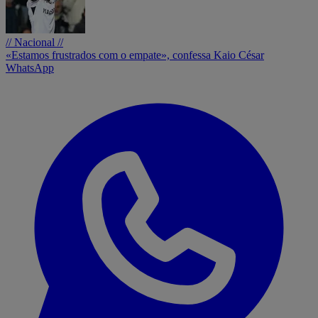
// Nacional //
«Estamos frustrados com o empate», confessa Kaio César
WhatsApp