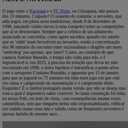
O jogo entre o
Nacional
e o
FC Porto
, na Choupana, não passou
dos 15 minutos. Culpado? O suspeito do costume, o nevoeiro, que
adia jogos, em plena serra madeirense, desde 8 de dezembro de
1998, lançando visões turvas (como compete) sobre as competições
que aí se desenrolam. Sempre que a crónica de um adiamento
anunciado se concretiza, como agora sucedeu, quando era sabido
que as ‘odds’ eram favoráveis ao nevoeiro, sendo a concretização
dos 90 minutos do encontro entre nacionalistas e dragões um mero
‘underdog’ nas apostas, que fazer? Como, ao contrário do que
cantava António Mourão, o tempo não volta para trás, e é
impraticável ir, em 2025, à procura da solução que devia ter sido
encontrada em 1998, a única hipótese é intensificar a ponte aérea
com o aeroporto Cristiano Ronaldo, e aguardar por 15 de janeiro
para que se joguem os 75 minutos em falta num jogo em que está
em causa o campeonato da manutenção e o campeonato título.
Esquisito? É o futebol português numa versão que não se deseja mas
com a qual é imperativo saber conviver. Se tanta construção foi feita,
no nosso País, em leito de cheia, com consequências muitas vezes
catastróficas, sem que ninguém tenha sido responsabilizado, edificar
um estádio numa zona tida e sabida como de frequentes nevoeiros é
apenas farinha do mesmo saco…