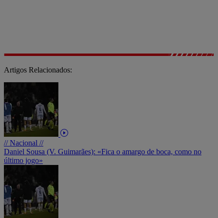
Artigos Relacionados:
// Nacional //
Daniel Sousa (V. Guimarães): «Fica o amargo de boca, como no
último jogo»