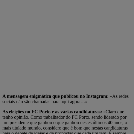
A mensagem enigmática que publicou no Instagram:
«As redes
sociais não são chamadas para aqui agora…»
As eleições no FC Porto e as várias candidaturas:
«Claro que
tenho opinião. Como trabalhador do FC Porto, sendo liderado por
um presidente que ganhou o que ganhou nestes últimos 40 anos, o
mais titulado mundo, considero que é bom que nestas candidaturas
haja o debate de ideias e de propostas que cada um tem. É sempre