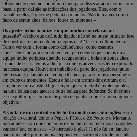
Obviamente pegamos no último jogo para dissecar ao máximo como
base, a partir daí são as indicações dos jogadores. Eles, com o
trabalho deles, é que me pedem os minutos. Não tem a ver com o
facto de serem altos, baixos, loiros ou morenos.»
Os ajustes feitos no onze e o que mudou em relação ao
passado?
«Acho que está tudo ligado, não só na nossa primeira fase
de construção como entrando depois na 2.ª fase, no último terço...
Tem a ver com a forma como defendemos, como estamos
consistentes no processo defensivo, percebendo que somos uma
equipa muito perigosa quando recuperamos a bola em zonas altas.
Temos de estar atentos à dinâmica que os adversários têm explorado
na nossa equipa. Houve um trabalho da parte dos jogadores muito
interessante, e também da equipa técnica, para sermos mais sólidos
em todos os momentos. Estou a falar em termos de estrutura e aí
sim, houve um ajuste. Digo sempre que o futebol é muito simples,
há uma baliza para atacar e outra baliza para defender. Se tivermos
esse equilíbrio, estamos mais perto de ganhar, que é o nosso grande
objetivo.»
A vinda de um central e o fecho tardio do mercado inglês:
«Em
relação ao central, tenho o Pepe, o Fábio, o Zé Pedro e o Marcano.
São aqueles com que contamos e enquanto não tivermos novidades
vamos à luta com estes. «O mercado inglês? Já não fui em janeiro
para um clube por minutos. Depois tive a sorte ou azar de uma alta