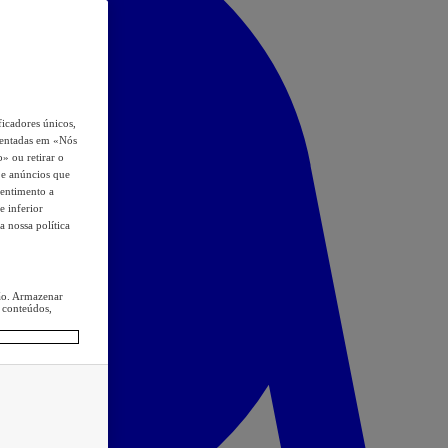
icadores únicos,
esentadas em «Nós
o» ou retirar o
s e anúncios que
sentimento a
e inferior
a nossa política
ção. Armazenar
 conteúdos,