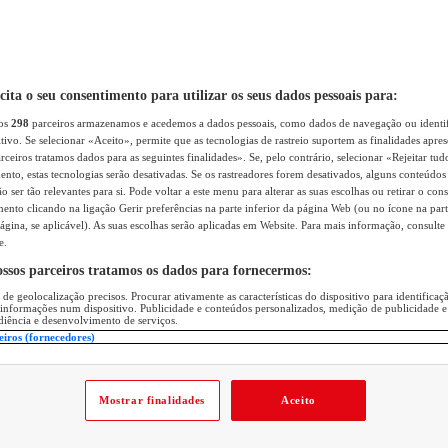
icita o seu consentimento para utilizar os seus dados pessoais para:
sos
298
parceiros armazenamos e acedemos a dados pessoais, como dados de navegação ou identif
itivo. Se selecionar «Aceito», permite que as tecnologias de rastreio suportem as finalidades apr
rceiros tratamos dados para as seguintes finalidades». Se, pelo contrário, selecionar «Rejeitar tud
ento, estas tecnologias serão desativadas. Se os rastreadores forem desativados, alguns conteúdo
 ser tão relevantes para si. Pode voltar a este menu para alterar as suas escolhas ou retirar o con
nto clicando na ligação Gerir preferências na parte inferior da página Web (ou no ícone na part
ágina, se aplicável). As suas escolhas serão aplicadas em Website. Para mais informação, consulte 
e.
ossos parceiros tratamos os dados para fornecermos:
 de geolocalização precisos. Procurar ativamente as características do dispositivo para identifica
 informações num dispositivo. Publicidade e conteúdos personalizados, medição de publicidade e
diência e desenvolvimento de serviços.
eiros (fornecedores)
Mostrar finalidades
Aceito