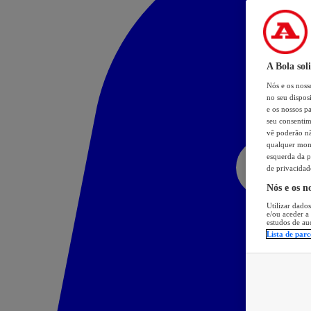
A Bola sol
Nós e os nos
no seu dispos
e os nossos pa
seu consentim
vê poderão não
qualquer mome
esquerda da p
de privacidad
Nós e os n
Utilizar dados
e/ou aceder a
estudos de au
Lista de parc