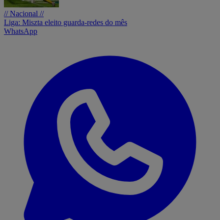
// Nacional //
Liga: Miszta eleito guarda-redes do mês
WhatsApp