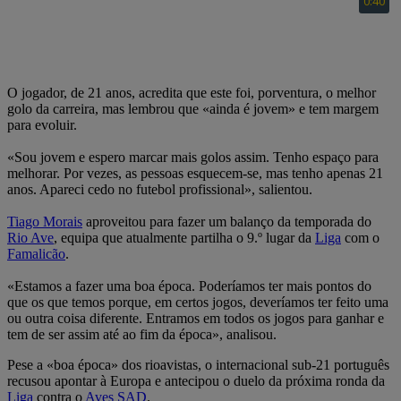
O jogador, de 21 anos, acredita que este foi, porventura, o melhor
golo da carreira, mas lembrou que «ainda é jovem» e tem margem
para evoluir.
«Sou jovem e espero marcar mais golos assim. Tenho espaço para
melhorar. Por vezes, as pessoas esquecem-se, mas tenho apenas 21
anos. Apareci cedo no futebol profissional», salientou.
Tiago Morais
aproveitou para fazer um balanço da temporada do
Rio Ave
, equipa que atualmente partilha o 9.º lugar da
Liga
com o
Famalicão
.
«Estamos a fazer uma boa época. Poderíamos ter mais pontos do
que os que temos porque, em certos jogos, deveríamos ter feito uma
ou outra coisa diferente. Entramos em todos os jogos para ganhar e
tem de ser assim até ao fim da época», analisou.
Pese a «boa época» dos rioavistas, o internacional sub-21 português
recusou apontar à Europa e antecipou o duelo da próxima ronda da
Liga
contra o
Aves SAD
.