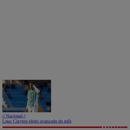
// Nacional //
Liga: Clayton eleito avançado do mês