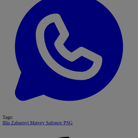
Tags:
Illia Zabarnyi
Matvey Safonov
PSG