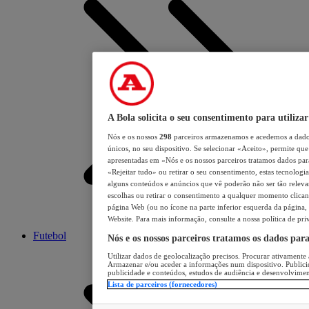
A Bola solicita o seu consentimento para utilizar
Nós e os nossos
298
parceiros armazenamos e acedemos a dados
únicos, no seu dispositivo. Se selecionar «Aceito», permite que 
apresentadas em «Nós e os nossos parceiros tratamos dados para 
«Rejeitar tudo» ou retirar o seu consentimento, estas tecnologia
alguns conteúdos e anúncios que vê poderão não ser tão relevant
escolhas ou retirar o consentimento a qualquer momento clicand
página Web (ou no ícone na parte inferior esquerda da página, s
Website. Para mais informação, consulte a nossa política de pri
Futebol
Nós e os nossos parceiros tratamos os dados par
Utilizar dados de geolocalização precisos. Procurar ativamente a
Armazenar e/ou aceder a informações num dispositivo. Publici
publicidade e conteúdos, estudos de audiência e desenvolvimen
Lista de parceiros (fornecedores)