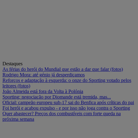
Destaques
As férias do herói do Mundial que estão a dar que falar (fotos)
Rodrigo Mora: até génio já desperdiçamos
Reforços e adaptação à esquerda: o onze do Sporting votado pelos
leitores (fotos)
João Almeida está fora da Volta à Polónia
Sporting: negociação por Diomande está tremida, mas...
Oficial: campeão europeu sub-17 sai do Benfica após críticas do pai
Foi herói e acabou expulso - e por isso não joga contra o Sporting
Quer abastecer? Preços dos combustíveis com forte queda na
próxima semana