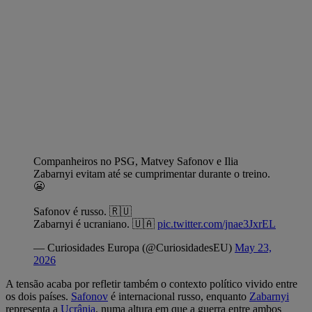
Companheiros no PSG, Matvey Safonov e Ilia
Zabarnyi evitam até se cumprimentar durante o treino.
😬
Safonov é russo. 🇷🇺
Zabarnyi é ucraniano. 🇺🇦
pic.twitter.com/jnae3JxrEL
— Curiosidades Europa (@CuriosidadesEU)
May 23,
2026
A tensão acaba por refletir também o contexto político vivido entre
os dois países.
Safonov
é internacional russo, enquanto
Zabarnyi
representa a
Ucrânia
, numa altura em que a guerra entre ambos