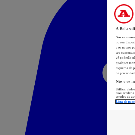
A Bola sol
Nós e os nos
no seu dispos
e os nossos pa
seu consentim
vê poderão não
qualquer mome
esquerda da p
de privacidad
Nós e os n
Utilizar dados
e/ou aceder a
estudos de au
Lista de parc