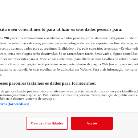
icita o seu consentimento para utilizar os seus dados pessoais para:
sos
298
parceiros armazenamos e acedemos a dados pessoais, como dados de navegação ou identif
itivo. Se selecionar «Aceito», permite que as tecnologias de rastreio suportem as finalidades apr
rceiros tratamos dados para as seguintes finalidades». Se, pelo contrário, selecionar «Rejeitar tud
ento, estas tecnologias serão desativadas. Se os rastreadores forem desativados, alguns conteúdo
 ser tão relevantes para si. Pode voltar a este menu para alterar as suas escolhas ou retirar o con
nto clicando na ligação Gerir preferências na parte inferior da página Web (ou no ícone na part
ágina, se aplicável). As suas escolhas serão aplicadas em Website. Para mais informação, consulte 
e.
ossos parceiros tratamos os dados para fornecermos:
 de geolocalização precisos. Procurar ativamente as características do dispositivo para identifica
 informações num dispositivo. Publicidade e conteúdos personalizados, medição de publicidade e
diência e desenvolvimento de serviços.
eiros (fornecedores)
Mostrar finalidades
Aceito