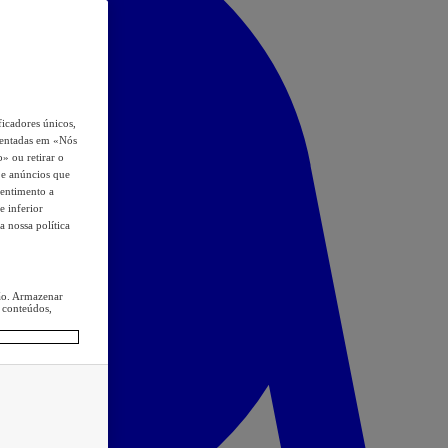
icadores únicos,
esentadas em «Nós
o» ou retirar o
s e anúncios que
sentimento a
e inferior
a nossa política
ção. Armazenar
 conteúdos,