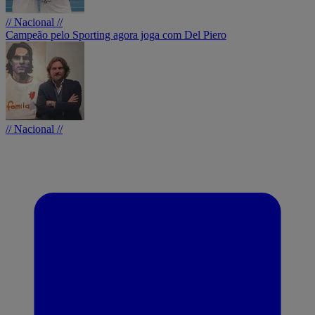
// Nacional //
Campeão pelo Sporting agora joga com Del Piero
// Nacional //