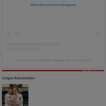
View this post on Instagram
A post shared by 𝐑𝐢𝐜𝐚𝐫𝐝𝐨 𝐌𝐚𝐧𝐠𝐚𝐬 (@r.c.mangas19)
Artigos Relacionados: