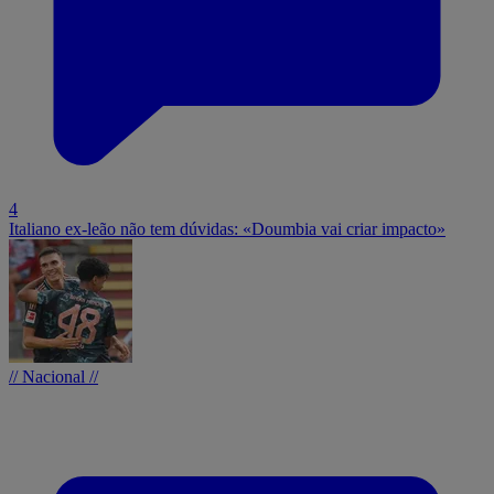
4
Italiano ex-leão não tem dúvidas: «Doumbia vai criar impacto»
// Nacional //