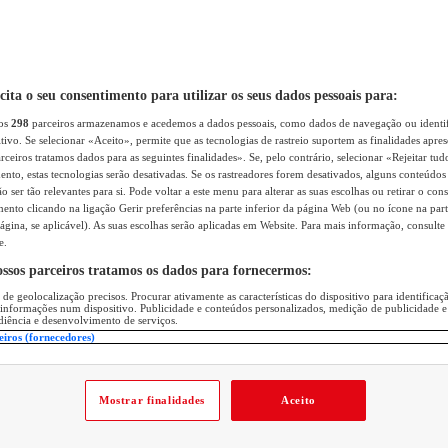
icita o seu consentimento para utilizar os seus dados pessoais para:
sos
298
parceiros armazenamos e acedemos a dados pessoais, como dados de navegação ou identif
itivo. Se selecionar «Aceito», permite que as tecnologias de rastreio suportem as finalidades apr
rceiros tratamos dados para as seguintes finalidades». Se, pelo contrário, selecionar «Rejeitar tud
ento, estas tecnologias serão desativadas. Se os rastreadores forem desativados, alguns conteúdo
 ser tão relevantes para si. Pode voltar a este menu para alterar as suas escolhas ou retirar o con
nto clicando na ligação Gerir preferências na parte inferior da página Web (ou no ícone na part
ágina, se aplicável). As suas escolhas serão aplicadas em Website. Para mais informação, consulte 
e.
ossos parceiros tratamos os dados para fornecermos:
 de geolocalização precisos. Procurar ativamente as características do dispositivo para identifica
 informações num dispositivo. Publicidade e conteúdos personalizados, medição de publicidade e
diência e desenvolvimento de serviços.
eiros (fornecedores)
Mostrar finalidades
Aceito