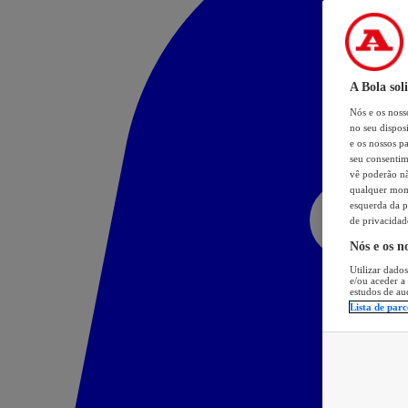
A Bola sol
Nós e os nos
no seu dispos
e os nossos pa
seu consentim
vê poderão não
qualquer mome
esquerda da p
de privacidad
Nós e os n
Utilizar dados
e/ou aceder a
estudos de au
Lista de parc