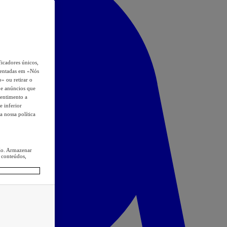
icadores únicos,
esentadas em «Nós
o» ou retirar o
s e anúncios que
sentimento a
e inferior
a nossa política
ção. Armazenar
 conteúdos,