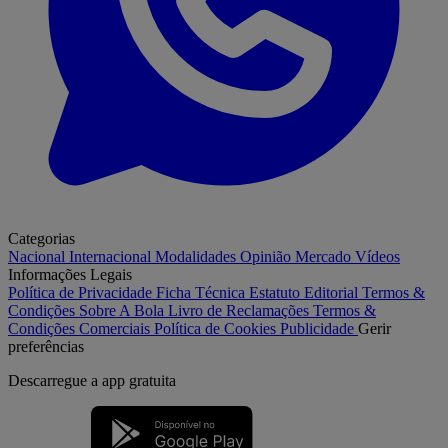
Categorias
Nacional
Internacional
Modalidades
Opinião
Mercado
Vídeos
Informações Legais
Política de Privacidade
Ficha Técnica
Estatuto Editorial
Termos &
Condições
Sobre A Bola
Livro de Reclamações
Termos &
Condições Comerciais
Política de Cookies
Publicidade
Gerir
preferências
Descarregue a
app gratuita