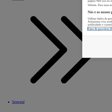
página Web (ou no íc
Website. Para mais in
Nós e os nossos
Utilizar dados de geo
Armazenar e/ou aced
publicidade e conteú
Lista de parceiros (
Senegal