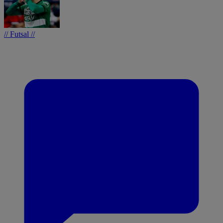
// Futsal //