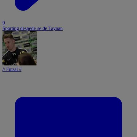
9
Sporting despede-se de Taynan
// Futsal //