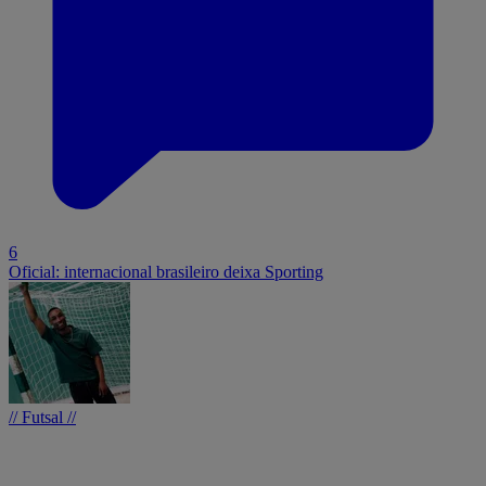
6
Oficial: internacional brasileiro deixa Sporting
// Futsal //