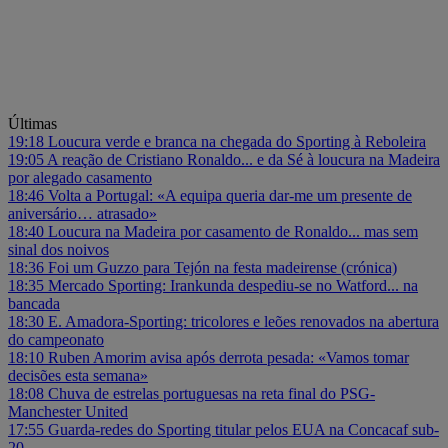
Últimas
19:18
Loucura verde e branca na chegada do Sporting à Reboleira
19:05
A reação de Cristiano Ronaldo... e da Sé à loucura na Madeira
por alegado casamento
18:46
Volta a Portugal: «A equipa queria dar-me um presente de
aniversário… atrasado»
18:40
Loucura na Madeira por casamento de Ronaldo... mas sem
sinal dos noivos
18:36
Foi um Guzzo para Tejón na festa madeirense (crónica)
18:35
Mercado Sporting: Irankunda despediu-se no Watford... na
bancada
18:30
E. Amadora-Sporting: tricolores e leões renovados na abertura
do campeonato
18:10
Ruben Amorim avisa após derrota pesada: «Vamos tomar
decisões esta semana»
18:08
Chuva de estrelas portuguesas na reta final do PSG-
Manchester United
17:55
Guarda-redes do Sporting titular pelos EUA na Concacaf sub-
20