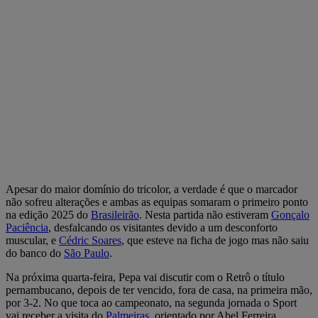
Apesar do maior domínio do tricolor, a verdade é que o marcador
não sofreu alterações e ambas as equipas somaram o primeiro ponto
na edição 2025 do
Brasileirão
. Nesta partida não estiveram
Gonçalo
Paciência
, desfalcando os visitantes devido a um desconforto
muscular, e
Cédric Soares
, que esteve na ficha de jogo mas não saiu
do banco do
São Paulo
.
Na próxima quarta-feira, Pepa vai discutir com o Retrô o título
pernambucano, depois de ter vencido, fora de casa, na primeira mão,
por 3-2. No que toca ao campeonato, na segunda jornada o Sport
vai receber a visita do
Palmeiras
, orientado por Abel Ferreira.