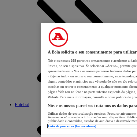
A Bola solicita o seu consentimento para utilizar
Nós e os nossos
298
parceiros armazenamos e acedemos a dados
únicos, no seu dispositivo. Se selecionar «Aceito», permite que 
apresentadas em «Nós e os nossos parceiros tratamos dados para 
«Rejeitar tudo» ou retirar o seu consentimento, estas tecnologia
alguns conteúdos e anúncios que vê poderão não ser tão relevant
escolhas ou retirar o consentimento a qualquer momento clicand
página Web (ou no ícone na parte inferior esquerda da página, s
Website. Para mais informação, consulte a nossa política de pri
Futebol
Nós e os nossos parceiros tratamos os dados par
Utilizar dados de geolocalização precisos. Procurar ativamente a
Armazenar e/ou aceder a informações num dispositivo. Publici
publicidade e conteúdos, estudos de audiência e desenvolvimen
Lista de parceiros (fornecedores)