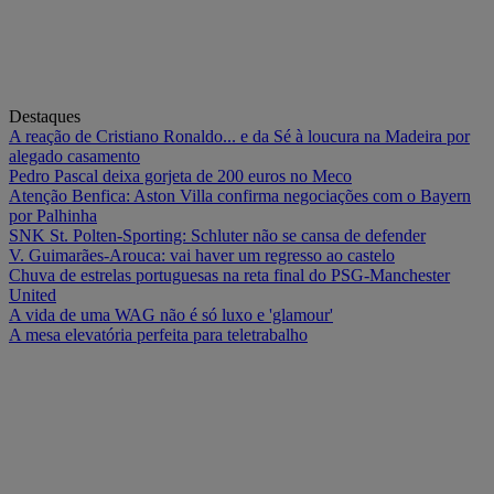
Destaques
A reação de Cristiano Ronaldo... e da Sé à loucura na Madeira por
alegado casamento
Pedro Pascal deixa gorjeta de 200 euros no Meco
Atenção Benfica: Aston Villa confirma negociações com o Bayern
por Palhinha
SNK St. Polten-Sporting: Schluter não se cansa de defender
V. Guimarães-Arouca: vai haver um regresso ao castelo
Chuva de estrelas portuguesas na reta final do PSG-Manchester
United
A vida de uma WAG não é só luxo e 'glamour'
A mesa elevatória perfeita para teletrabalho