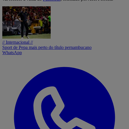
// Internacional //
Sport de Pepa mais perto do título pernambucano
WhatsApp