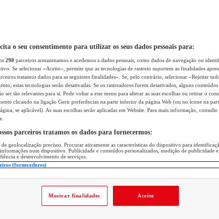
icita o seu consentimento para utilizar os seus dados pessoais para:
sos
298
parceiros armazenamos e acedemos a dados pessoais, como dados de navegação ou identif
itivo. Se selecionar «Aceito», permite que as tecnologias de rastreio suportem as finalidades apr
rceiros tratamos dados para as seguintes finalidades». Se, pelo contrário, selecionar «Rejeitar tud
ento, estas tecnologias serão desativadas. Se os rastreadores forem desativados, alguns conteúdo
 ser tão relevantes para si. Pode voltar a este menu para alterar as suas escolhas ou retirar o con
nto clicando na ligação Gerir preferências na parte inferior da página Web (ou no ícone na part
ágina, se aplicável). As suas escolhas serão aplicadas em Website. Para mais informação, consulte 
e.
ossos parceiros tratamos os dados para fornecermos:
 de geolocalização precisos. Procurar ativamente as características do dispositivo para identifica
 informações num dispositivo. Publicidade e conteúdos personalizados, medição de publicidade e
diência e desenvolvimento de serviços.
eiros (fornecedores)
Mostrar finalidades
Aceito