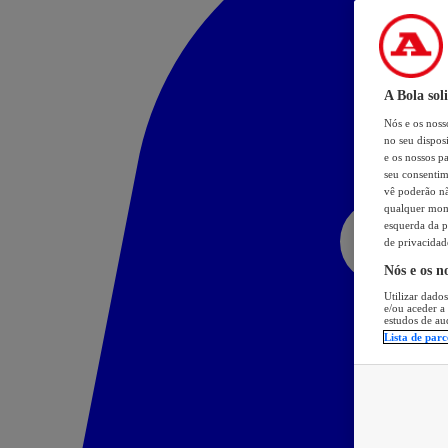
A Bola sol
Nós e os nos
no seu dispos
e os nossos pa
seu consentim
vê poderão não
qualquer mome
esquerda da p
de privacidad
Nós e os n
Utilizar dados
e/ou aceder a
estudos de au
Lista de parc