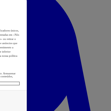
icadores únicos,
esentadas em «Nós
o» ou retirar o
s e anúncios que
sentimento a
e inferior
a nossa política
ção. Armazenar
 conteúdos,