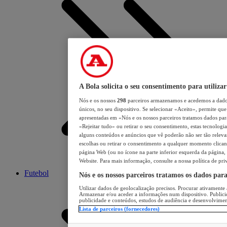
A Bola solicita o seu consentimento para utilizar
Nós e os nossos
298
parceiros armazenamos e acedemos a dados
únicos, no seu dispositivo. Se selecionar «Aceito», permite que 
apresentadas em «Nós e os nossos parceiros tratamos dados para 
«Rejeitar tudo» ou retirar o seu consentimento, estas tecnologia
alguns conteúdos e anúncios que vê poderão não ser tão relevant
escolhas ou retirar o consentimento a qualquer momento clicand
página Web (ou no ícone na parte inferior esquerda da página, s
Website. Para mais informação, consulte a nossa política de pri
Futebol
Nós e os nossos parceiros tratamos os dados par
Utilizar dados de geolocalização precisos. Procurar ativamente a
Armazenar e/ou aceder a informações num dispositivo. Publici
publicidade e conteúdos, estudos de audiência e desenvolvimen
Lista de parceiros (fornecedores)