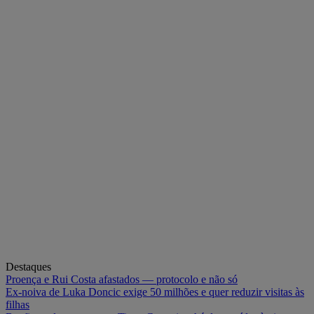
Destaques
Proença e Rui Costa afastados — protocolo e não só
Ex-noiva de Luka Doncic exige 50 milhões e quer reduzir visitas às
filhas