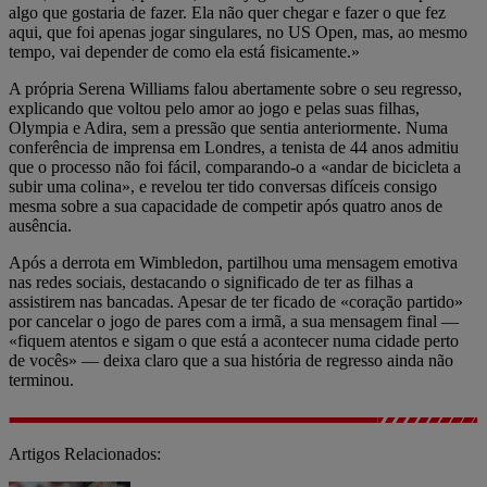
algo que gostaria de fazer. Ela não quer chegar e fazer o que fez
aqui, que foi apenas jogar singulares, no US Open, mas, ao mesmo
tempo, vai depender de como ela está fisicamente.»
A própria Serena Williams falou abertamente sobre o seu regresso,
explicando que voltou pelo amor ao jogo e pelas suas filhas,
Olympia e Adira, sem a pressão que sentia anteriormente. Numa
conferência de imprensa em Londres, a tenista de 44 anos admitiu
que o processo não foi fácil, comparando-o a «andar de bicicleta a
subir uma colina», e revelou ter tido conversas difíceis consigo
mesma sobre a sua capacidade de competir após quatro anos de
ausência.
Após a derrota em Wimbledon, partilhou uma mensagem emotiva
nas redes sociais, destacando o significado de ter as filhas a
assistirem nas bancadas. Apesar de ter ficado de «coração partido»
por cancelar o jogo de pares com a irmã, a sua mensagem final —
«fiquem atentos e sigam o que está a acontecer numa cidade perto
de vocês» — deixa claro que a sua história de regresso ainda não
terminou.
Artigos Relacionados: