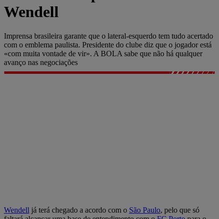
Wendell
Imprensa brasileira garante que o lateral-esquerdo tem tudo acertado
com o emblema paulista. Presidente do clube diz que o jogador está
«com muita vontade de vir». A BOLA sabe que não há qualquer
avanço nas negociações
Wendell
já terá chegado a acordo com o
São Paulo
, pelo que só
faltará alcançar uma base de entendimento com o
FC Porto
para o