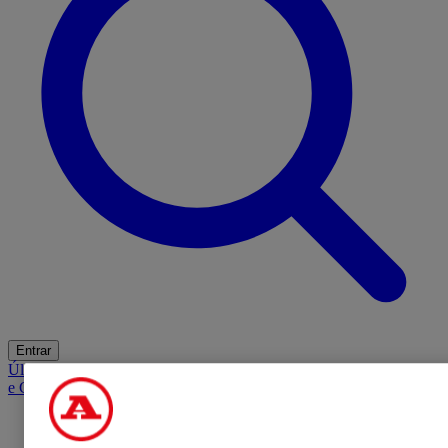
Entrar
Últimas
Mercado
Opinião
iGaming Hub
A BOLA SUGERE
Barba
e Cabelo