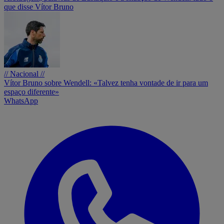
que disse Vítor Bruno
// Nacional //
Vítor Bruno sobre Wendell: «Talvez tenha vontade de ir para um
espaço diferente»
WhatsApp