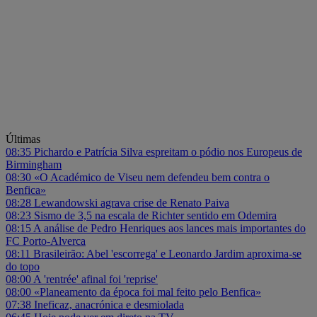
Últimas
08:35
Pichardo e Patrícia Silva espreitam o pódio nos Europeus de
Birmingham
08:30
«O Académico de Viseu nem defendeu bem contra o
Benfica»
08:28
Lewandowski agrava crise de Renato Paiva
08:23
Sismo de 3,5 na escala de Richter sentido em Odemira
08:15
A análise de Pedro Henriques aos lances mais importantes do
FC Porto-Alverca
08:11
Brasileirão: Abel 'escorrega' e Leonardo Jardim aproxima-se
do topo
08:00
A 'rentrée' afinal foi 'reprise'
08:00
«Planeamento da época foi mal feito pelo Benfica»
07:38
Ineficaz, anacrónica e desmiolada