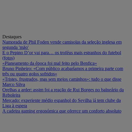
Destaques
Namorada de Phil Foden vende camisolas da seleção inglesa em
segunda 'mão'
E o Pepino D’or vai para… os troféus mais estranhos do futebol
(fotos)
«Planeamento da época foi mal feito pelo Benfica»
Bruno Pinheiro: «Com público acabaríamos a primeira parte com
três ou quatro golos sofridos»
«Tristes, frustrados, mas sem meios caminhos»: tudo o que disse
Marco Silva
Orelhas a arder: assim foi a reação de Rui Borges no balneário da
Reboleira
Mercado: experiente médio espanhol do Sevilha já tem clube da
Liga à espera
A cadeira gaming ergonómica que oferece um conforto absoluto