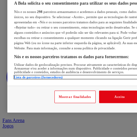
A Bola solicita o seu consentimento para utilizar os seus dados pes
Nós e os nossos
298
parceiros armazenamos e acedemos a dados pessoais, como dados 
únicos, no seu dispositivo. Se selecionar «Aceito», permite que as tecnologias de rastre
apresentadas em «Nós e os nossos parceiros tratamos dados para as seguintes finalidades
«Rejeitar tudo» ou retirar o seu consentimento, estas tecnologias serão desativadas. Se 
alguns conteúdos e anúncios que vê poderão não ser tão relevantes para si. Pode voltar 
escolhas ou retirar o consentimento a qualquer momento clicando na ligação Gerir prefe
página Web (ou no ícone na parte inferior esquerda da página, se aplicável). As suas e
Website. Para mais informação, consulte a nossa política de privacidade.
Nós e os nossos parceiros tratamos os dados para fornecermos:
Utilizar dados de geolocalização precisos. Procurar ativamente as características do disp
Armazenar e/ou aceder a informações num dispositivo. Publicidade e conteúdos perso
publicidade e conteúdos, estudos de audiência e desenvolvimento de serviços.
Lista de parceiros (fornecedores)
Mostrar finalidades
Aceito
Fans Arena
Jogos