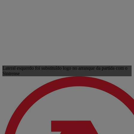
Lateral esquerdo foi substituído logo no arranque da partida com o
Sintrense