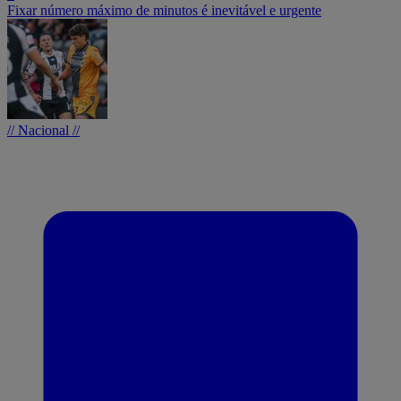
Fixar número máximo de minutos é inevitável e urgente
// Nacional //