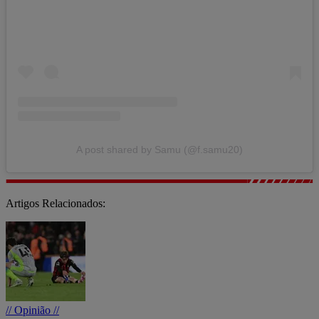
A post shared by Samu (@f.samu20)
Artigos Relacionados:
// Opinião //