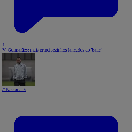
1
V. Guimarães: mais principezinhos lançados ao 'baile'
// Nacional //