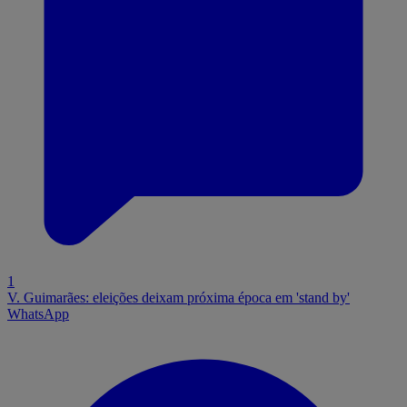
1
V. Guimarães: eleições deixam próxima época em 'stand by'
WhatsApp