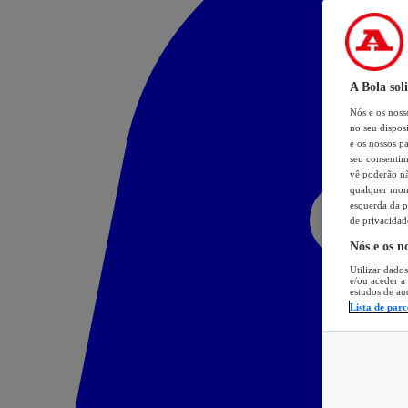
A Bola sol
Nós e os nos
no seu dispos
e os nossos pa
seu consentim
vê poderão não
qualquer mome
esquerda da p
de privacidad
Nós e os n
Utilizar dados
e/ou aceder a
estudos de au
Lista de parc