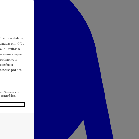
icadores únicos,
esentadas em «Nós
o» ou retirar o
s e anúncios que
sentimento a
e inferior
a nossa política
ção. Armazenar
 conteúdos,