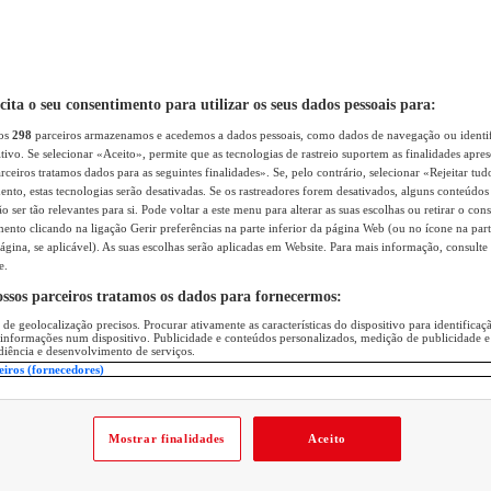
icita o seu consentimento para utilizar os seus dados pessoais para:
sos
298
parceiros armazenamos e acedemos a dados pessoais, como dados de navegação ou identif
itivo. Se selecionar «Aceito», permite que as tecnologias de rastreio suportem as finalidades apr
rceiros tratamos dados para as seguintes finalidades». Se, pelo contrário, selecionar «Rejeitar tud
ento, estas tecnologias serão desativadas. Se os rastreadores forem desativados, alguns conteúdo
 ser tão relevantes para si. Pode voltar a este menu para alterar as suas escolhas ou retirar o con
nto clicando na ligação Gerir preferências na parte inferior da página Web (ou no ícone na part
ágina, se aplicável). As suas escolhas serão aplicadas em Website. Para mais informação, consulte 
e.
ossos parceiros tratamos os dados para fornecermos:
 de geolocalização precisos. Procurar ativamente as características do dispositivo para identifica
 informações num dispositivo. Publicidade e conteúdos personalizados, medição de publicidade e
diência e desenvolvimento de serviços.
eiros (fornecedores)
Mostrar finalidades
Aceito