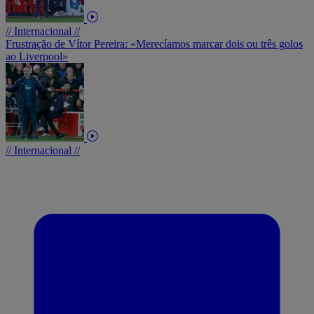
// Internacional //
Frustração de Vítor Pereira: «Merecíamos marcar dois ou três golos
ao Liverpool»
// Internacional //