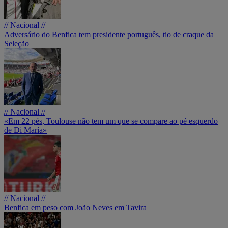
// Nacional //
Adversário do Benfica tem presidente português, tio de craque da
Seleção
// Nacional //
«Em 22 pés, Toulouse não tem um que se compare ao pé esquerdo
de Di María»
// Nacional //
Benfica em peso com João Neves em Tavira