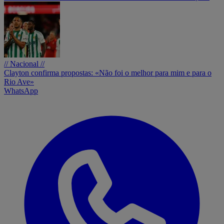
// Nacional //
Clayton confirma propostas: «Não foi o melhor para mim e para o
Rio Ave»
WhatsApp