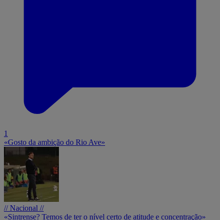
1
«Gosto da ambição do Rio Ave»
// Nacional //
«Sintrense? Temos de ter o nível certo de atitude e concentração»