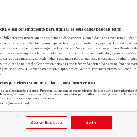
icita o seu consentimento para utilizar os seus dados pessoais para:
sos
298
parceiros armazenamos e acedemos a dados pessoais, como dados de navegação ou identif
itivo. Se selecionar «Aceito», permite que as tecnologias de rastreio suportem as finalidades apr
rceiros tratamos dados para as seguintes finalidades». Se, pelo contrário, selecionar «Rejeitar tud
ento, estas tecnologias serão desativadas. Se os rastreadores forem desativados, alguns conteúdo
 ser tão relevantes para si. Pode voltar a este menu para alterar as suas escolhas ou retirar o con
nto clicando na ligação Gerir preferências na parte inferior da página Web (ou no ícone na part
ágina, se aplicável). As suas escolhas serão aplicadas em Website. Para mais informação, consulte 
e.
ossos parceiros tratamos os dados para fornecermos:
 de geolocalização precisos. Procurar ativamente as características do dispositivo para identifica
 informações num dispositivo. Publicidade e conteúdos personalizados, medição de publicidade e
diência e desenvolvimento de serviços.
eiros (fornecedores)
Mostrar finalidades
Aceito