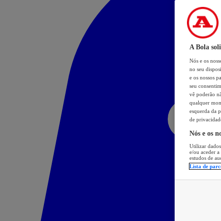
A Bola sol
Nós e os nos
no seu dispos
e os nossos pa
seu consentim
vê poderão não
qualquer mome
esquerda da p
de privacidad
Nós e os n
Utilizar dados
e/ou aceder a
estudos de au
Lista de parc