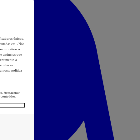
icadores únicos,
esentadas em «Nós
o» ou retirar o
s e anúncios que
sentimento a
e inferior
a nossa política
ção. Armazenar
 conteúdos,