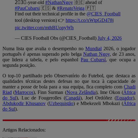
2⃣3⃣-year-old
#NathanNgoy
🇧🇪 ahead of
#PauCubarsi
🇪🇸 &
#RenatoVeiga
🇵🇹
Find out their technical profile in the
@CIES_Football
tool (desktop version) 👉
https://t.co/xWtpGD478j
pic.twitter.com/mthBUopyWh
— CIES Football Obs (@CIES_Football)
July 4, 2026
Numa lista que avalia o desempenho no
Mundial
2026, o jogador
português é apenas superado pelo belga
Nathan Ngoy
, de 23 anos,
que lidera a tabela, e pelo espanhol
Pau Cubarsí
, que ocupa a
segunda posição.
O top-10 partilhado pelo Observatório do Futebol, que destaca as
qualidades técnicas destes defesas no que toca à capacidade de
manter a posse de bola para a sua equipa, fica completo com
Chadi
Riad
(
Marrocos
), Finn Surman (
Nova Zelândia
), Ime Okon (
África
do Sul
), Luc de Fougerolles (
Canadá
), Joel Ordóñez (
Equador
),
Abdukodir Khusanov
(
Uzbequistão
) e Mbekezeli Mbokazi (
África
do Sul
).
Artigos Relacionados: