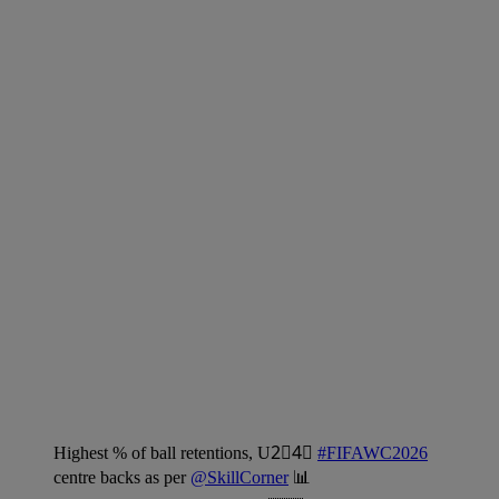
Highest % of ball retentions, U2⃣4⃣
#FIFAWC2026
centre backs as per
@SkillCorner
📊