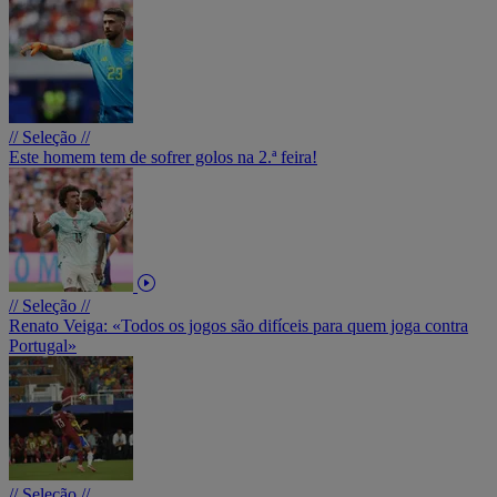
// Seleção //
Este homem tem de sofrer golos na 2.ª feira!
// Seleção //
Renato Veiga: «Todos os jogos são difíceis para quem joga contra
Portugal»
// Seleção //