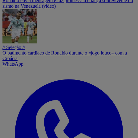
Ronaldo envia mensagem e faz promessa a criança sobrevivente do
sismo na Venezuela (vídeo)
// Seleção //
O batimento cardíaco de Ronaldo durante o «jogo louco» com a
Croácia
WhatsApp