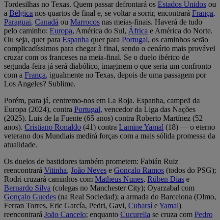
Tordesilhas no Texas. Quem passar defrontará os
Estados Unidos
ou
a
Bélgica
nos quartos de final e, se voltar a sorrir, encontrará
França
,
Paraguai
,
Canadá
ou
Marrocos
nas meias-finais. Haverá de tudo
pelo caminho:
Europa
, América do Sul,
África
e América do Norte.
Ou seja, quer para
Espanha
quer para
Portugal
, os caminhos serão
complicadíssimos para chegar à final, sendo o cenário mais provável
cruzar com os franceses na meia-final. Se o duelo ibérico de
segunda-feira já será diabólico, imaginem o que seria um confronto
com a
França
, igualmente no Texas, depois de uma passagem por
Los Angeles? Sublime.
Porém, para já, centremo-nos em La Roja. Espanha, campeã da
Europa (2024), contra
Portugal
, vencedor da Liga das Nações
(2025). Luis de la Fuente (65 anos) contra Roberto Martínez (52
anos).
Cristiano Ronaldo
(41) contra
Lamine Yamal
(18) — o eterno
veterano dos Mundiais medirá forças com a mais sólida promessa da
atualidade.
Os duelos de bastidores também prometem: Fabián Ruiz
reencontrará
Vitinha
,
João Neves
e
Gonçalo Ramos
(todos do PSG);
Rodri cruzará caminhos com
Matheus Nunes
,
Rúben Dias
e
Bernardo Silva
(colegas no Manchester City); Oyarzabal com
Gonçalo Guedes
(na Real Sociedad); a armada do Barcelona (Olmo,
Ferran Torres, Eric García, Pedri, Gavi,
Cubarsí
e
Yamal
)
reencontrará
João Cancelo
; enquanto
Cucurella
se cruza com
Pedro