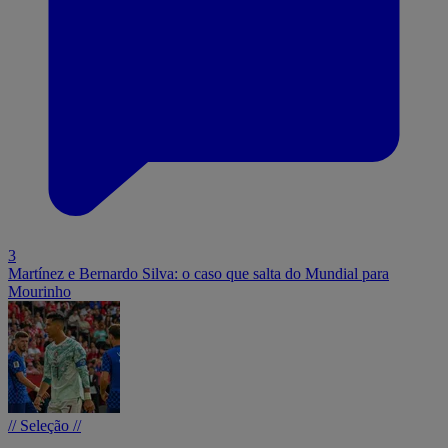
3
Martínez e Bernardo Silva: o caso que salta do Mundial para
Mourinho
// Seleção //