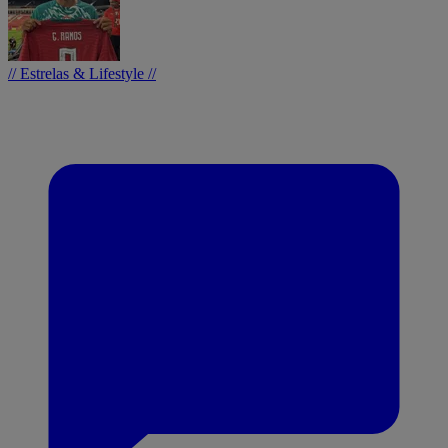
// Estrelas & Lifestyle //