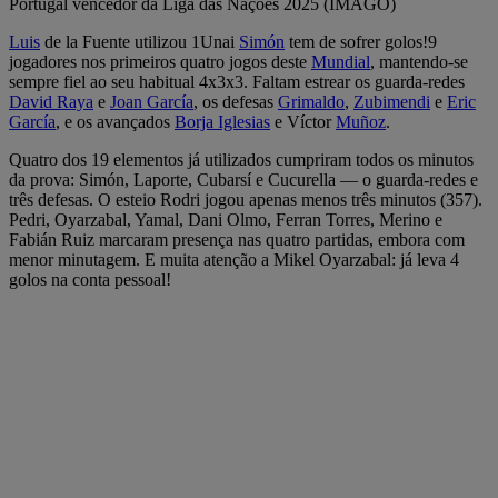
Portugal vencedor da Liga das Nações 2025 (IMAGO)
Luis
de la Fuente utilizou 1Unai
Simón
tem de sofrer golos!9
jogadores nos primeiros quatro jogos deste
Mundial
, mantendo-se
sempre fiel ao seu habitual 4x3x3. Faltam estrear os guarda-redes
David Raya
e
Joan García
, os defesas
Grimaldo
,
Zubimendi
e
Eric
García
, e os avançados
Borja Iglesias
e Víctor
Muñoz
.
Quatro dos 19 elementos já utilizados cumpriram todos os minutos
da prova: Simón, Laporte, Cubarsí e Cucurella — o guarda-redes e
três defesas. O esteio Rodri jogou apenas menos três minutos (357).
Pedri, Oyarzabal, Yamal, Dani Olmo, Ferran Torres, Merino e
Fabián Ruiz marcaram presença nas quatro partidas, embora com
menor minutagem. E muita atenção a Mikel Oyarzabal: já leva 4
golos na conta pessoal!