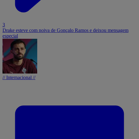
3
Drake esteve com noiva de Gonçalo Ramos e deixou mensagem
especial
// Internacional //