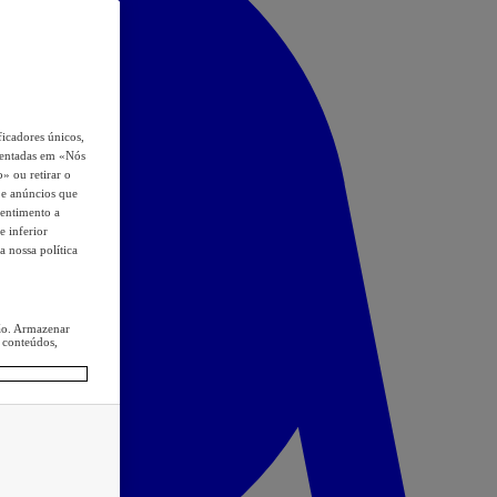
icadores únicos,
esentadas em «Nós
o» ou retirar o
s e anúncios que
sentimento a
e inferior
a nossa política
ção. Armazenar
 conteúdos,