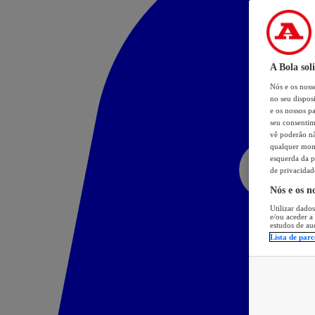
A Bola sol
Nós e os nos
no seu dispos
e os nossos pa
seu consentim
vê poderão não
qualquer mome
esquerda da p
de privacidad
Nós e os n
Utilizar dados
e/ou aceder a
estudos de au
Lista de parc