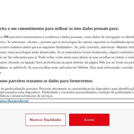
icita o seu consentimento para utilizar os seus dados pessoais para:
sos
298
parceiros armazenamos e acedemos a dados pessoais, como dados de navegação ou identif
itivo. Se selecionar «Aceito», permite que as tecnologias de rastreio suportem as finalidades apr
rceiros tratamos dados para as seguintes finalidades». Se, pelo contrário, selecionar «Rejeitar tud
ento, estas tecnologias serão desativadas. Se os rastreadores forem desativados, alguns conteúdo
 ser tão relevantes para si. Pode voltar a este menu para alterar as suas escolhas ou retirar o con
nto clicando na ligação Gerir preferências na parte inferior da página Web (ou no ícone na part
ágina, se aplicável). As suas escolhas serão aplicadas em Website. Para mais informação, consulte 
e.
ossos parceiros tratamos os dados para fornecermos:
 de geolocalização precisos. Procurar ativamente as características do dispositivo para identifica
 informações num dispositivo. Publicidade e conteúdos personalizados, medição de publicidade e
diência e desenvolvimento de serviços.
eiros (fornecedores)
Mostrar finalidades
Aceito