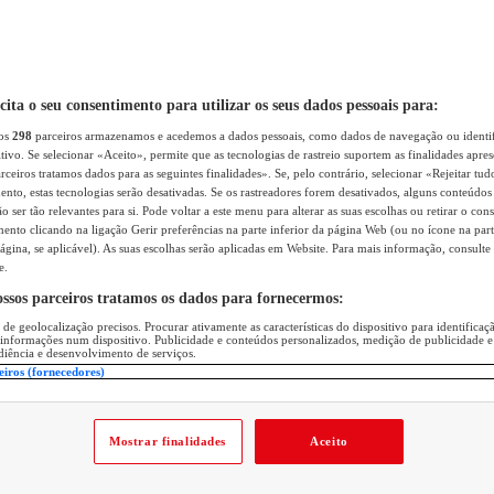
icita o seu consentimento para utilizar os seus dados pessoais para:
sos
298
parceiros armazenamos e acedemos a dados pessoais, como dados de navegação ou identif
itivo. Se selecionar «Aceito», permite que as tecnologias de rastreio suportem as finalidades apr
rceiros tratamos dados para as seguintes finalidades». Se, pelo contrário, selecionar «Rejeitar tud
ento, estas tecnologias serão desativadas. Se os rastreadores forem desativados, alguns conteúdo
 ser tão relevantes para si. Pode voltar a este menu para alterar as suas escolhas ou retirar o con
nto clicando na ligação Gerir preferências na parte inferior da página Web (ou no ícone na part
ágina, se aplicável). As suas escolhas serão aplicadas em Website. Para mais informação, consulte 
e.
ossos parceiros tratamos os dados para fornecermos:
 de geolocalização precisos. Procurar ativamente as características do dispositivo para identifica
 informações num dispositivo. Publicidade e conteúdos personalizados, medição de publicidade e
diência e desenvolvimento de serviços.
eiros (fornecedores)
Mostrar finalidades
Aceito