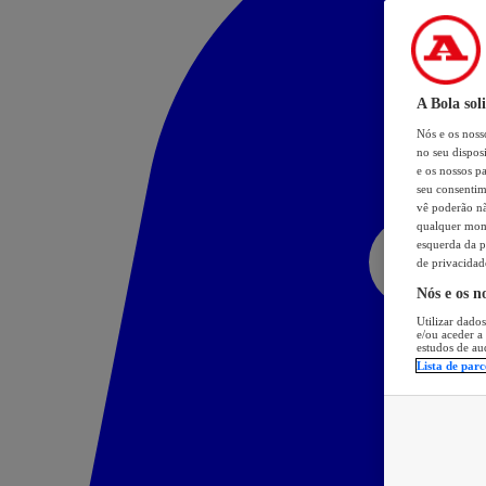
A Bola sol
Nós e os nos
no seu dispos
e os nossos pa
seu consentim
vê poderão não
qualquer mome
esquerda da p
de privacidad
Nós e os n
Utilizar dados
e/ou aceder a
estudos de au
Lista de parc