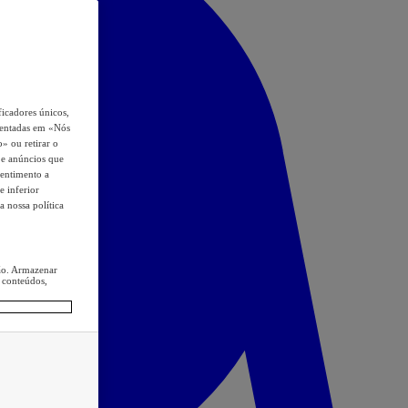
icadores únicos,
esentadas em «Nós
o» ou retirar o
s e anúncios que
sentimento a
e inferior
a nossa política
ção. Armazenar
 conteúdos,