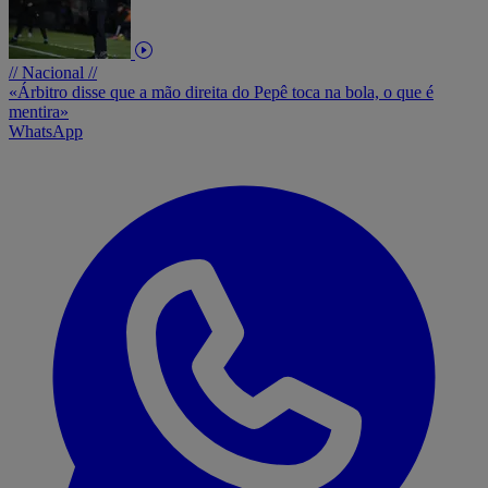
// Nacional //
«Árbitro disse que a mão direita do Pepê toca na bola, o que é
mentira»
WhatsApp