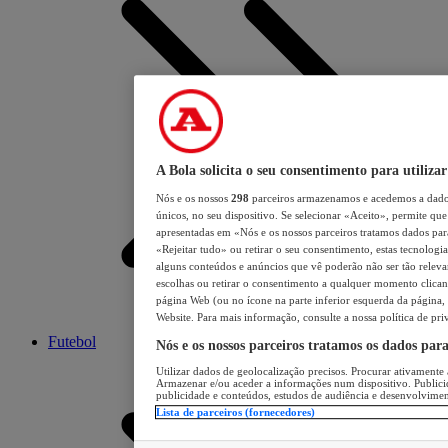
A Bola solicita o seu consentimento para utilizar
Nós e os nossos
298
parceiros armazenamos e acedemos a dados
únicos, no seu dispositivo. Se selecionar «Aceito», permite que 
apresentadas em «Nós e os nossos parceiros tratamos dados para 
«Rejeitar tudo» ou retirar o seu consentimento, estas tecnologia
alguns conteúdos e anúncios que vê poderão não ser tão relevant
escolhas ou retirar o consentimento a qualquer momento clicand
página Web (ou no ícone na parte inferior esquerda da página, s
Website. Para mais informação, consulte a nossa política de pri
Futebol
Nós e os nossos parceiros tratamos os dados par
Utilizar dados de geolocalização precisos. Procurar ativamente a
Armazenar e/ou aceder a informações num dispositivo. Publici
publicidade e conteúdos, estudos de audiência e desenvolvimen
Lista de parceiros (fornecedores)