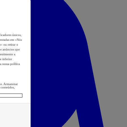
icadores únicos,
esentadas em «Nós
o» ou retirar o
s e anúncios que
sentimento a
e inferior
a nossa política
ção. Armazenar
 conteúdos,