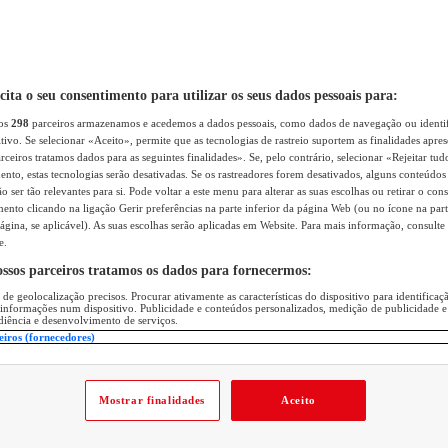
icita o seu consentimento para utilizar os seus dados pessoais para:
sos
298
parceiros armazenamos e acedemos a dados pessoais, como dados de navegação ou identif
itivo. Se selecionar «Aceito», permite que as tecnologias de rastreio suportem as finalidades apr
rceiros tratamos dados para as seguintes finalidades». Se, pelo contrário, selecionar «Rejeitar tud
ento, estas tecnologias serão desativadas. Se os rastreadores forem desativados, alguns conteúdo
 ser tão relevantes para si. Pode voltar a este menu para alterar as suas escolhas ou retirar o con
nto clicando na ligação Gerir preferências na parte inferior da página Web (ou no ícone na part
ágina, se aplicável). As suas escolhas serão aplicadas em Website. Para mais informação, consulte 
e.
ossos parceiros tratamos os dados para fornecermos:
 de geolocalização precisos. Procurar ativamente as características do dispositivo para identifica
 informações num dispositivo. Publicidade e conteúdos personalizados, medição de publicidade e
diência e desenvolvimento de serviços.
eiros (fornecedores)
Mostrar finalidades
Aceito