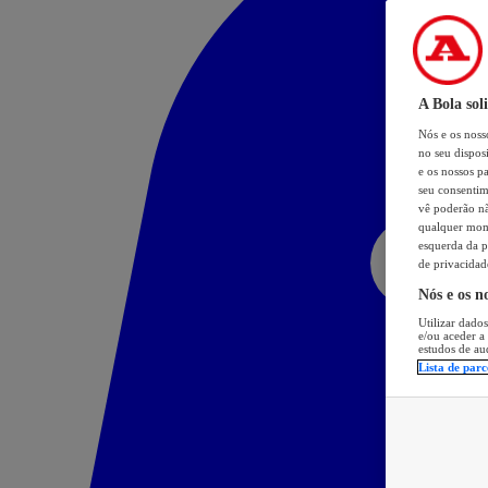
A Bola sol
Nós e os nos
no seu dispos
e os nossos pa
seu consentim
vê poderão não
qualquer mome
esquerda da p
de privacidad
Nós e os n
Utilizar dados
e/ou aceder a
estudos de au
Lista de parc