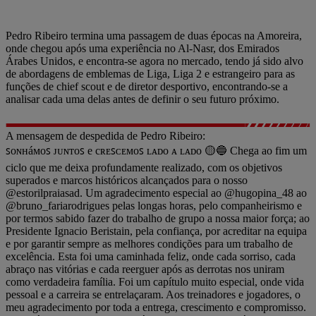
Pedro Ribeiro termina uma passagem de duas épocas na Amoreira,
onde chegou após uma experiência no Al-Nasr, dos Emirados
Árabes Unidos, e encontra-se agora no mercado, tendo já sido alvo
de abordagens de emblemas de Liga, Liga 2 e estrangeiro para as
funções de chief scout e de diretor desportivo, encontrando-se a
analisar cada uma delas antes de definir o seu futuro próximo.
A mensagem de despedida de Pedro Ribeiro:
ꜱᴏɴʜáᴍᴏꜱ ᴊᴜɴᴛᴏꜱ e cʀᴇꜱᴄᴇᴍᴏꜱ ʟᴀᴅᴏ ᴀ ʟᴀᴅᴏ 🟡🔵 Chega ao fim um
ciclo que me deixa profundamente realizado, com os objetivos
superados e marcos históricos alcançados para o nosso
@estorilpraiasad. Um agradecimento especial ao @hugopina_48 ao
@bruno_fariarodrigues pelas longas horas, pelo companheirismo e
por termos sabido fazer do trabalho de grupo a nossa maior força; ao
Presidente Ignacio Beristain, pela confiança, por acreditar na equipa
e por garantir sempre as melhores condições para um trabalho de
excelência. Esta foi uma caminhada feliz, onde cada sorriso, cada
abraço nas vitórias e cada reerguer após as derrotas nos uniram
como verdadeira família. Foi um capítulo muito especial, onde vida
pessoal e a carreira se entrelaçaram. Aos treinadores e jogadores, o
meu agradecimento por toda a entrega, crescimento e compromisso.