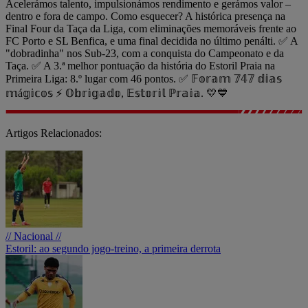
Acelerámos talento, impulsionámos rendimento e gerámos valor –
dentro e fora de campo. Como esquecer? A histórica presença na
Final Four da Taça da Liga, com eliminações memoráveis frente ao
FC Porto e SL Benfica, e uma final decidida no último penálti. ✅️ A
"dobradinha" nos Sub-23, com a conquista do Campeonato e da
Taça. ✅️ A 3.ª melhor pontuação da história do Estoril Praia na
Primeira Liga: 8.º lugar com 46 pontos. ✅️ 𝔽𝕠𝕣𝕒𝕞 𝟟𝟜𝟟 𝕕𝕚𝕒𝕤
𝕞á𝕘𝕚𝕔𝕠𝕤 ⚡ 𝕆𝕓𝕣𝕚𝕘𝕒𝕕𝕠, 𝔼𝕤𝕥𝕠𝕣𝕚𝕝 ℙ𝕣𝕒𝕚𝕒. 💛💙
Artigos Relacionados:
// Nacional //
Estoril: ao segundo jogo-treino, a primeira derrota