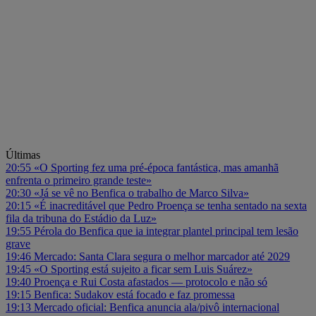
Últimas
20:55
«O Sporting fez uma pré-época fantástica, mas amanhã
enfrenta o primeiro grande teste»
20:30
«Já se vê no Benfica o trabalho de Marco Silva»
20:15
«É inacreditável que Pedro Proença se tenha sentado na sexta
fila da tribuna do Estádio da Luz»
19:55
Pérola do Benfica que ia integrar plantel principal tem lesão
grave
19:46
Mercado: Santa Clara segura o melhor marcador até 2029
19:45
«O Sporting está sujeito a ficar sem Luis Suárez»
19:40
Proença e Rui Costa afastados — protocolo e não só
19:15
Benfica: Sudakov está focado e faz promessa
19:13
Mercado oficial: Benfica anuncia ala/pivô internacional