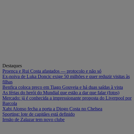
Destaques
Proença e Rui Costa afastados — protocolo e não só
Ex-noiva de Luka Doncic exige 50 milhões e quer reduzir visitas às
filhas
Benfica coloca preço em Tiago Gouveia e há duas saídas à vista
As férias do herói do Mundial que estão a dar que falar (fotos)
Mercado: já é conhecida a impressionante proposta do Liverpool por
Barcola
Xabi Alonso fecha a porta a Diogo Costa no Chelsea
Sporting: lote de capitães está definido
Irmão de Zalazar tem novo clube