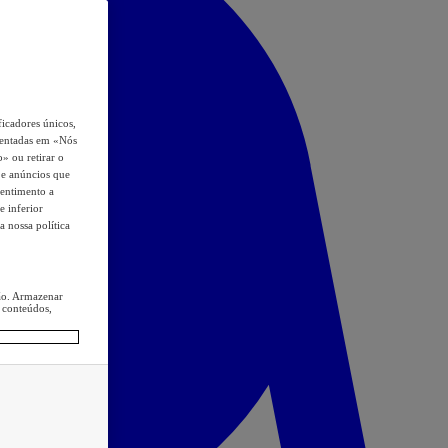
icadores únicos,
esentadas em «Nós
o» ou retirar o
s e anúncios que
sentimento a
e inferior
a nossa política
ção. Armazenar
 conteúdos,