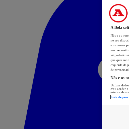
A Bola sol
Nós e os nos
no seu dispos
e os nossos pa
seu consentim
vê poderão não
qualquer mome
esquerda da p
de privacidad
Nós e os n
Utilizar dados
e/ou aceder a
estudos de au
Lista de parc