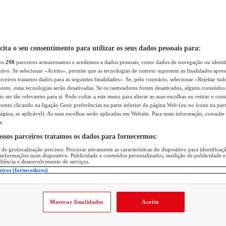
icita o seu consentimento para utilizar os seus dados pessoais para:
sos
298
parceiros armazenamos e acedemos a dados pessoais, como dados de navegação ou identif
itivo. Se selecionar «Aceito», permite que as tecnologias de rastreio suportem as finalidades apr
rceiros tratamos dados para as seguintes finalidades». Se, pelo contrário, selecionar «Rejeitar tud
ento, estas tecnologias serão desativadas. Se os rastreadores forem desativados, alguns conteúdo
 ser tão relevantes para si. Pode voltar a este menu para alterar as suas escolhas ou retirar o con
nto clicando na ligação Gerir preferências na parte inferior da página Web (ou no ícone na part
ágina, se aplicável). As suas escolhas serão aplicadas em Website. Para mais informação, consulte 
e.
ossos parceiros tratamos os dados para fornecermos:
 de geolocalização precisos. Procurar ativamente as características do dispositivo para identifica
 informações num dispositivo. Publicidade e conteúdos personalizados, medição de publicidade e
diência e desenvolvimento de serviços.
eiros (fornecedores)
Mostrar finalidades
Aceito