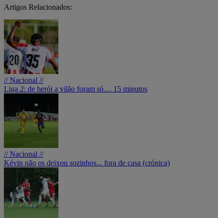
Artigos Relacionados:
// Nacional //
Liga 2: de herói a vilão foram só… 15 minutos
// Nacional //
Kévin não os deixou sozinhos... fora de casa (crónica)