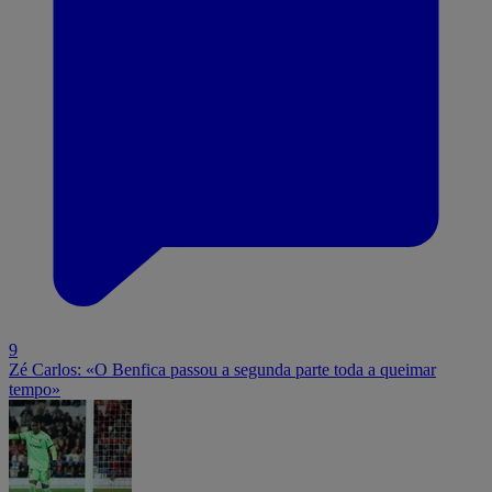
9
Zé Carlos: «O Benfica passou a segunda parte toda a queimar
tempo»