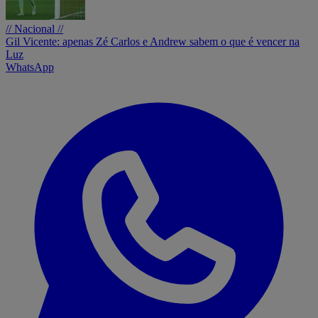
// Nacional //
Gil Vicente: apenas Zé Carlos e Andrew sabem o que é vencer na
Luz
WhatsApp