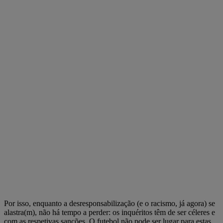
Por isso, enquanto a desresponsabilização (e o racismo, já agora) se
alastra(m), não há tempo a perder: os inquéritos têm de ser céleres e
com as respetivas sanções. O futebol não pode ser lugar para estas