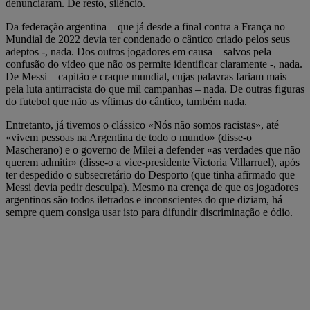
denunciaram. De resto, silêncio.
Da federação argentina – que já desde a final contra a França no
Mundial de 2022 devia ter condenado o cântico criado pelos seus
adeptos -, nada. Dos outros jogadores em causa – salvos pela
confusão do vídeo que não os permite identificar claramente -, nada.
De Messi – capitão e craque mundial, cujas palavras fariam mais
pela luta antirracista do que mil campanhas – nada. De outras figuras
do futebol que não as vítimas do cântico, também nada.
Entretanto, já tivemos o clássico «Nós não somos racistas», até
«vivem pessoas na Argentina de todo o mundo» (disse-o
Mascherano) e o governo de Milei a defender «as verdades que não
querem admitir» (disse-o a vice-presidente Victoria Villarruel), após
ter despedido o subsecretário do Desporto (que tinha afirmado que
Messi devia pedir desculpa). Mesmo na crença de que os jogadores
argentinos são todos iletrados e inconscientes do que diziam, há
sempre quem consiga usar isto para difundir discriminação e ódio.