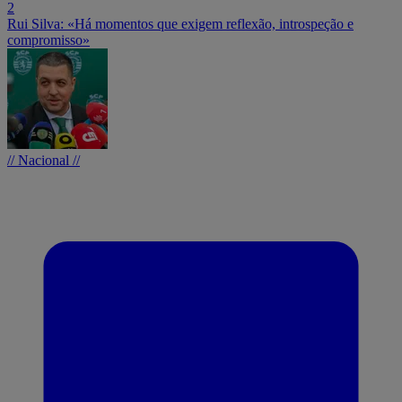
2
Rui Silva: «Há momentos que exigem reflexão, introspeção e
compromisso»
// Nacional //