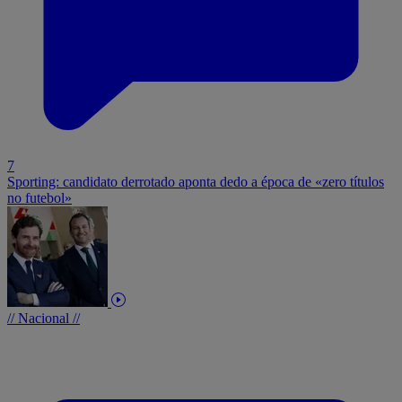
7
Sporting: candidato derrotado aponta dedo a época de «zero títulos
no futebol»
// Nacional //