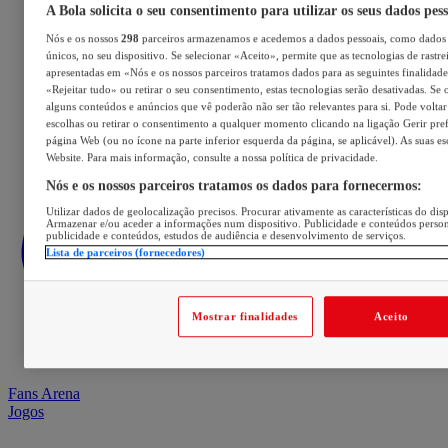
A Bola solicita o seu consentimento para utilizar os seus dados pes
Nós e os nossos
298
parceiros armazenamos e acedemos a dados pessoais, como dados 
únicos, no seu dispositivo. Se selecionar «Aceito», permite que as tecnologias de rastre
apresentadas em «Nós e os nossos parceiros tratamos dados para as seguintes finalidades
«Rejeitar tudo» ou retirar o seu consentimento, estas tecnologias serão desativadas. Se 
alguns conteúdos e anúncios que vê poderão não ser tão relevantes para si. Pode voltar 
escolhas ou retirar o consentimento a qualquer momento clicando na ligação Gerir prefe
página Web (ou no ícone na parte inferior esquerda da página, se aplicável). As suas e
Website. Para mais informação, consulte a nossa política de privacidade.
Nós e os nossos parceiros tratamos os dados para fornecermos:
Utilizar dados de geolocalização precisos. Procurar ativamente as características do disp
Armazenar e/ou aceder a informações num dispositivo. Publicidade e conteúdos perso
publicidade e conteúdos, estudos de audiência e desenvolvimento de serviços.
Lista de parceiros (fornecedores)
Mostrar finalidades
Aceito
Fans Arena
Jogos