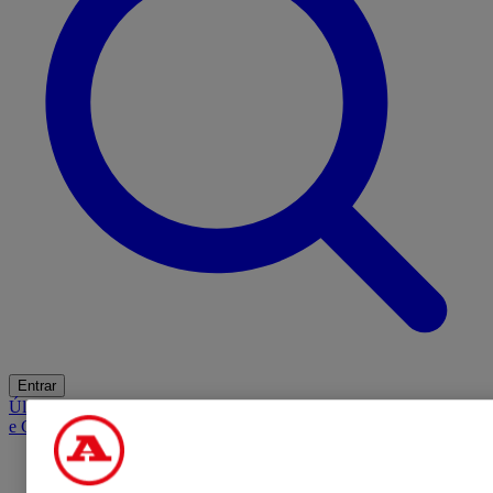
Entrar
Últimas
Mercado
Opinião
iGaming Hub
A BOLA SUGERE
Barba
e Cabelo