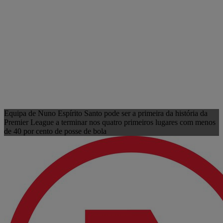
Equipa de Nuno Espírito Santo pode ser a primeira da história da
Premier League a terminar nos quatro primeiros lugares com menos
de 40 por cento de posse de bola