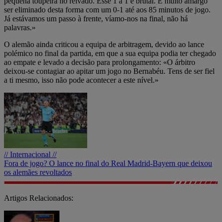
pequena toupeira no relvado. Esse 1 a 1 é brutal. É muito amargo
ser eliminado desta forma com um 0-1 até aos 85 minutos de jogo.
Já estávamos um passo à frente, víamo-nos na final, não há
palavras.»
O alemão ainda criticou a equipa de arbitragem, devido ao lance
polémico no final da partida, em que a sua equipa podia ter chegado
ao empate e levado a decisão para prolongamento: «O árbitro
deixou-se contagiar ao apitar um jogo no Bernabéu. Tens de ser fiel
a ti mesmo, isso não pode acontecer a este nível.»
// Internacional //
Fora de jogo? O lance no final do Real Madrid-Bayern que deixou
os alemães revoltados
Artigos Relacionados: