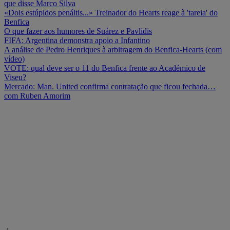
que disse Marco Silva
«Dois estúpidos penáltis...» Treinador do Hearts reage à 'tareia' do
Benfica
O que fazer aos humores de Suárez e Pavlidis
FIFA: Argentina demonstra apoio a Infantino
A análise de Pedro Henriques à arbitragem do Benfica-Hearts (com
vídeo)
VOTE: qual deve ser o 11 do Benfica frente ao Académico de
Viseu?
Mercado: Man. United confirma contratação que ficou fechada…
com Ruben Amorim