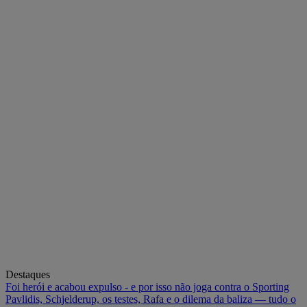
Destaques
Foi herói e acabou expulso - e por isso não joga contra o Sporting
Pavlidis, Schjelderup, os testes, Rafa e o dilema da baliza — tudo o