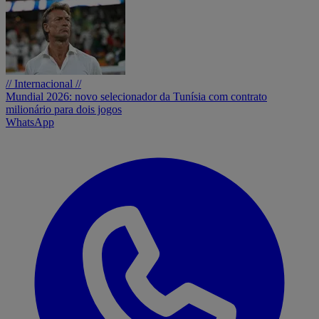
// Internacional //
Mundial 2026: novo selecionador da Tunísia com contrato
milionário para dois jogos
WhatsApp