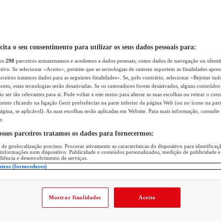
icita o seu consentimento para utilizar os seus dados pessoais para:
sos
298
parceiros armazenamos e acedemos a dados pessoais, como dados de navegação ou identif
itivo. Se selecionar «Aceito», permite que as tecnologias de rastreio suportem as finalidades apr
rceiros tratamos dados para as seguintes finalidades». Se, pelo contrário, selecionar «Rejeitar tud
ento, estas tecnologias serão desativadas. Se os rastreadores forem desativados, alguns conteúdo
 ser tão relevantes para si. Pode voltar a este menu para alterar as suas escolhas ou retirar o con
nto clicando na ligação Gerir preferências na parte inferior da página Web (ou no ícone na part
ágina, se aplicável). As suas escolhas serão aplicadas em Website. Para mais informação, consulte 
e.
ossos parceiros tratamos os dados para fornecermos:
 de geolocalização precisos. Procurar ativamente as características do dispositivo para identifica
 informações num dispositivo. Publicidade e conteúdos personalizados, medição de publicidade e
diência e desenvolvimento de serviços.
eiros (fornecedores)
Mostrar finalidades
Aceito