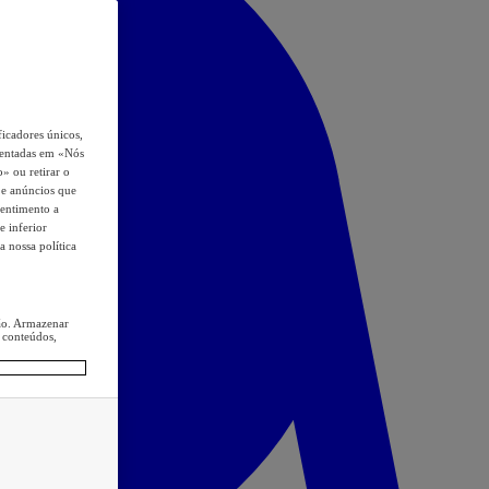
icadores únicos,
esentadas em «Nós
o» ou retirar o
s e anúncios que
sentimento a
e inferior
a nossa política
ção. Armazenar
 conteúdos,