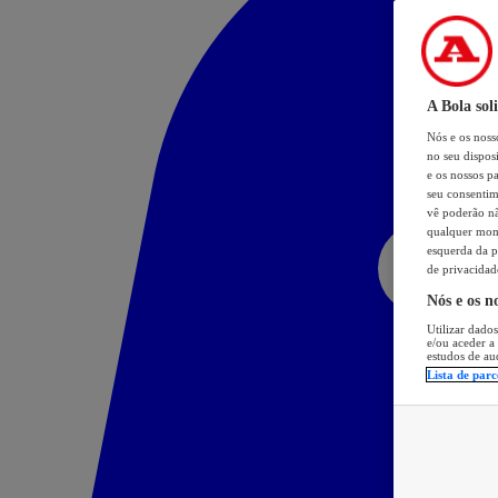
A Bola sol
Nós e os nos
no seu dispos
e os nossos pa
seu consentim
vê poderão não
qualquer mome
esquerda da p
de privacidad
Nós e os n
Utilizar dados
e/ou aceder a
estudos de au
Lista de parc