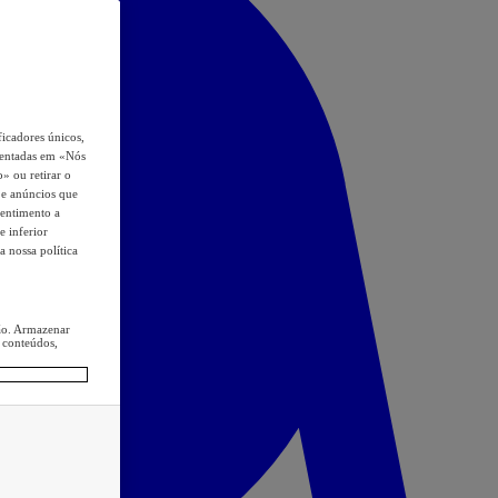
icadores únicos,
esentadas em «Nós
o» ou retirar o
s e anúncios que
sentimento a
e inferior
a nossa política
ção. Armazenar
 conteúdos,