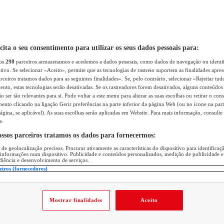
icita o seu consentimento para utilizar os seus dados pessoais para:
sos
298
parceiros armazenamos e acedemos a dados pessoais, como dados de navegação ou identif
itivo. Se selecionar «Aceito», permite que as tecnologias de rastreio suportem as finalidades apr
rceiros tratamos dados para as seguintes finalidades». Se, pelo contrário, selecionar «Rejeitar tud
ento, estas tecnologias serão desativadas. Se os rastreadores forem desativados, alguns conteúdo
 ser tão relevantes para si. Pode voltar a este menu para alterar as suas escolhas ou retirar o con
nto clicando na ligação Gerir preferências na parte inferior da página Web (ou no ícone na part
ágina, se aplicável). As suas escolhas serão aplicadas em Website. Para mais informação, consulte 
e.
ossos parceiros tratamos os dados para fornecermos:
 de geolocalização precisos. Procurar ativamente as características do dispositivo para identifica
 informações num dispositivo. Publicidade e conteúdos personalizados, medição de publicidade e
diência e desenvolvimento de serviços.
eiros (fornecedores)
Mostrar finalidades
Aceito