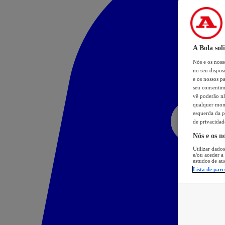
A Bola sol
Nós e os nos
no seu dispos
e os nossos pa
seu consentim
vê poderão não
qualquer mome
esquerda da p
de privacidad
Nós e os n
Utilizar dados
e/ou aceder a
estudos de au
Lista de parc