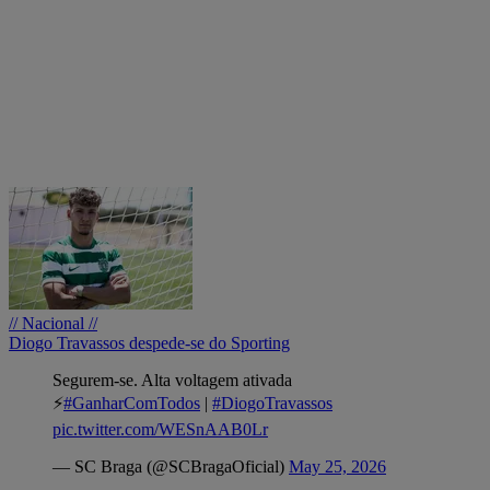
// Nacional //
Diogo Travassos despede-se do Sporting
Segurem-se. Alta voltagem ativada
⚡️
#GanharComTodos
|
#DiogoTravassos
pic.twitter.com/WESnAAB0Lr
— SC Braga (@SCBragaOficial)
May 25, 2026