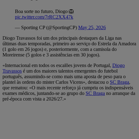
Boa sorte no futuro, Diogo 🦁
pic.twitter.com/7rRC2XX47k
— Sporting CP (@SportingCP)
May 25, 2026
Diogo Travassos foi um dos principais destaques da Liga nas
últimas duas temporadas, primeiro ao serviço do Estrela da Amadora
(1 golo em 26 jogos) e, posteriormente, com a camisola do
Moreirense (5 golos e 3 assistências em 30 jogos).
«Internacional em todos os escalões jovens de Portugal,
Diogo
Travassos
é um dos maiores talentos emergentes do futebol
português, assumindo-se como mais uma aposta de peso para o
plantel às ordens do mister Carlos Vicens», destacou o
SC Braga
,
que rematou: «O mais recente reforço já cumpriu os indispensáveis
exames médicos, juntando-se ao grupo do
SC Braga
no arranque da
pré-época com vista a 2026/27.»