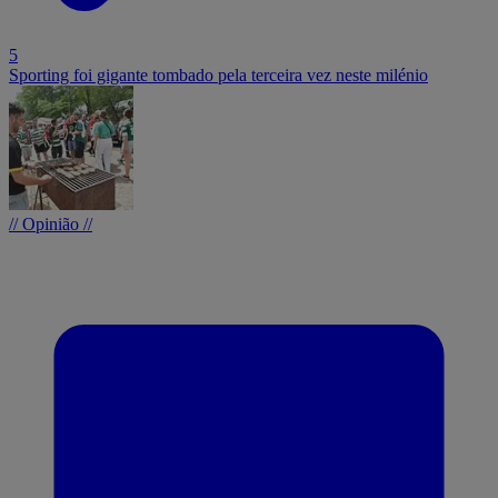
5
Sporting foi gigante tombado pela terceira vez neste milénio
// Opinião //