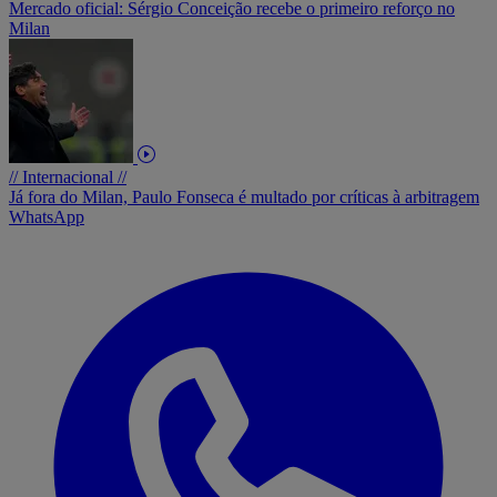
Mercado oficial: Sérgio Conceição recebe o primeiro reforço no
Milan
// Internacional //
Já fora do Milan, Paulo Fonseca é multado por críticas à arbitragem
WhatsApp