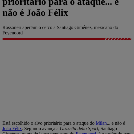
prioritário para o ataque... e
não é João Félix
Rossoneri apertam o cerco a Santiago Giménez, mexicano do
Feyenoord
Está escolhido o alvo prioritário para o ataque do
Milan
... e não é
João Félix
. Segundo avança a
Gazzetta dello Sport
, Santiago
Giménez, ponta de lança mexicano do
Feyenoord
, é o preferido para