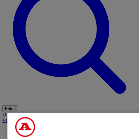
Entrar
Últimas
Mercado
Opinião
iGaming Hub
A BOLA SUGERE
Barba
e Cabelo