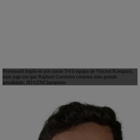
Feyenoord impôs-se por claros 3-0 à equipa de Vincent Kompany,
num jogo em que Raphael Guerreiro cometeu uma grande
penalidade. #DAZNChampions