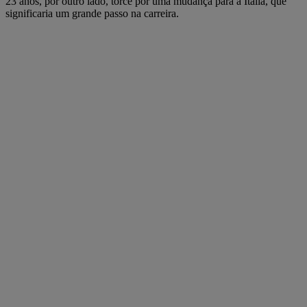
23 anos, por outro lado, torce por uma mudança para a Itália, que
significaria um grande passo na carreira.