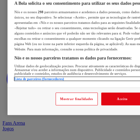
A Bola solicita o seu consentimento para utilizar os seus dados pes
Nós e os nossos
298
parceiros armazenamos e acedemos a dados pessoais, como dados 
únicos, no seu dispositivo. Se selecionar «Aceito», permite que as tecnologias de rastre
apresentadas em «Nós e os nossos parceiros tratamos dados para as seguintes finalidades
«Rejeitar tudo» ou retirar o seu consentimento, estas tecnologias serão desativadas. Se 
alguns conteúdos e anúncios que vê poderão não ser tão relevantes para si. Pode voltar 
escolhas ou retirar o consentimento a qualquer momento clicando na ligação Gerir prefe
página Web (ou no ícone na parte inferior esquerda da página, se aplicável). As suas e
Website. Para mais informação, consulte a nossa política de privacidade.
Nós e os nossos parceiros tratamos os dados para fornecermos:
Utilizar dados de geolocalização precisos. Procurar ativamente as características do disp
Armazenar e/ou aceder a informações num dispositivo. Publicidade e conteúdos perso
publicidade e conteúdos, estudos de audiência e desenvolvimento de serviços.
Lista de parceiros (fornecedores)
Mostrar finalidades
Aceito
Fans Arena
Jogos