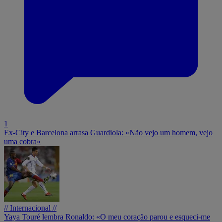
1
Ex-City e Barcelona arrasa Guardiola: «Não vejo um homem, vejo
uma cobra»
// Internacional //
Yaya Touré lembra Ronaldo: «O meu coração parou e esqueci-me