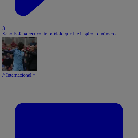
3
Seko Fofana reencontra o ídolo que lhe inspirou o número
// Internacional //