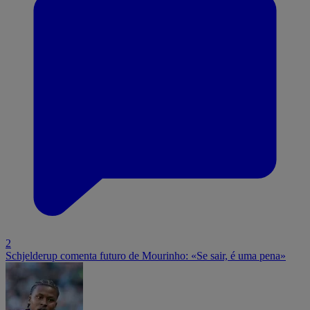
2
Schjelderup comenta futuro de Mourinho: «Se sair, é uma pena»