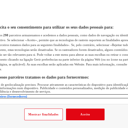
icita o seu consentimento para utilizar os seus dados pessoais para:
sos
298
parceiros armazenamos e acedemos a dados pessoais, como dados de navegação ou identif
itivo. Se selecionar «Aceito», permite que as tecnologias de rastreio suportem as finalidades apr
rceiros tratamos dados para as seguintes finalidades». Se, pelo contrário, selecionar «Rejeitar tud
ento, estas tecnologias serão desativadas. Se os rastreadores forem desativados, alguns conteúdo
 ser tão relevantes para si. Pode voltar a este menu para alterar as suas escolhas ou retirar o con
nto clicando na ligação Gerir preferências na parte inferior da página Web (ou no ícone na part
ágina, se aplicável). As suas escolhas serão aplicadas em Website. Para mais informação, consulte 
e.
ossos parceiros tratamos os dados para fornecermos:
 de geolocalização precisos. Procurar ativamente as características do dispositivo para identifica
 informações num dispositivo. Publicidade e conteúdos personalizados, medição de publicidade e
diência e desenvolvimento de serviços.
eiros (fornecedores)
Mostrar finalidades
Aceito