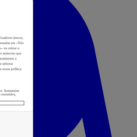
icadores únicos,
esentadas em «Nós
o» ou retirar o
s e anúncios que
sentimento a
e inferior
a nossa política
ção. Armazenar
 conteúdos,