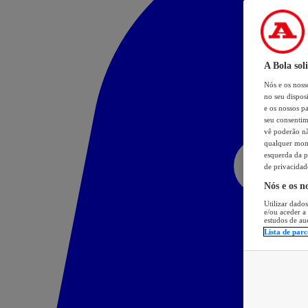
A Bola sol
Nós e os nos
no seu dispos
e os nossos pa
seu consentim
vê poderão não
qualquer mome
esquerda da p
de privacidad
Nós e os n
Utilizar dados
e/ou aceder a
estudos de au
Lista de parc