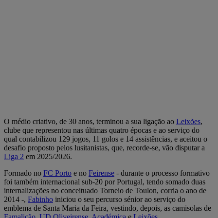
O médio criativo, de 30 anos, terminou a sua ligação ao
Leixões
,
clube que representou nas últimas quatro épocas e ao serviço do
qual contabilizou 129 jogos, 11 golos e 14 assistências, e aceitou o
desafio proposto pelos lusitanistas, que, recorde-se, vão disputar a
Liga 2
em 2025/2026.
Formado no
FC Porto
e no
Feirense
- durante o processo formativo
foi também internacional sub-20 por Portugal, tendo somado duas
internalizações no conceituado Torneio de Toulon, corria o ano de
2014 -,
Fabinho
iniciou o seu percurso sénior ao serviço do
emblema de Santa Maria da Feira, vestindo, depois, as camisolas de
Famalicão
,
UD Oliveirense
,
Académica
e
Leixões
.