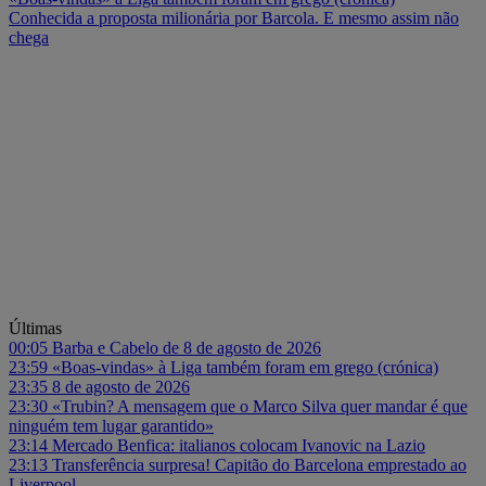
Conhecida a proposta milionária por Barcola. E mesmo assim não
chega
Últimas
00:05
Barba e Cabelo de 8 de agosto de 2026
23:59
«Boas-vindas» à Liga também foram em grego (crónica)
23:35
8 de agosto de 2026
23:30
«Trubin? A mensagem que o Marco Silva quer mandar é que
ninguém tem lugar garantido»
23:14
Mercado Benfica: italianos colocam Ivanovic na Lazio
23:13
Transferência surpresa! Capitão do Barcelona emprestado ao
Liverpool