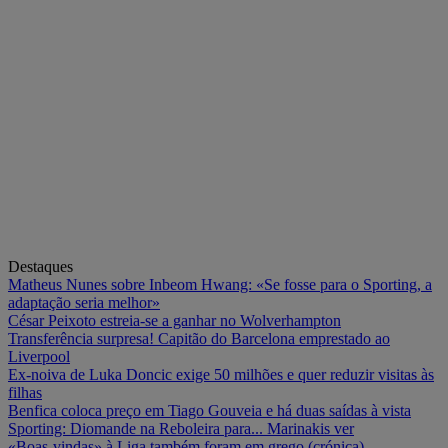
Destaques
Matheus Nunes sobre Inbeom Hwang: «Se fosse para o Sporting, a
adaptação seria melhor»
César Peixoto estreia-se a ganhar no Wolverhampton
Transferência surpresa! Capitão do Barcelona emprestado ao
Liverpool
Ex-noiva de Luka Doncic exige 50 milhões e quer reduzir visitas às
filhas
Benfica coloca preço em Tiago Gouveia e há duas saídas à vista
Sporting: Diomande na Reboleira para... Marinakis ver
«Boas-vindas» à Liga também foram em grego (crónica)