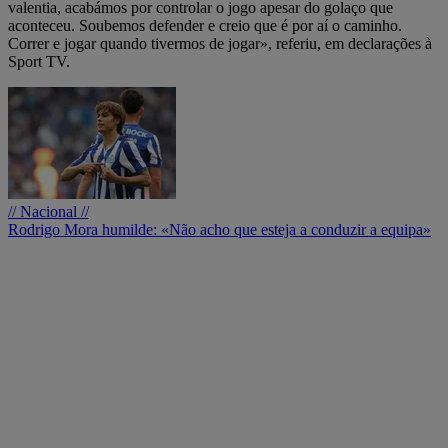
valentia, acabámos por controlar o jogo apesar do golaço que
aconteceu. Soubemos defender e creio que é por aí o caminho.
Correr e jogar quando tivermos de jogar», referiu, em declarações à
Sport TV.
// Nacional //
Rodrigo Mora humilde: «Não acho que esteja a conduzir a equipa»