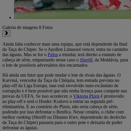
Galeria de imagens
8 Fotos
Ainda falta conhecer mais uma equipa, que está dependente da final
da Taça do Chipre. Se o Apollon Limassol vencer, entra no caminho
das águias. Mas se for o
Pafos
a triunfar, terá direito a estatuto de
cabeça de série, empurrando nesse caso o
Sheriff
, da Moldávia, para
o lote de possíveis adversários dos encarnados.
Há ainda um fator que pode mudar o lote de rivais das águias. O
Karviná, vencedor da Taça da Chéquia, tem entrada prevista no
play-off da Liga Europa, mas está envolvido num escândalo de
corrupção e é bem possível que não tenha licença para competir nas
provas da UEFA. Se isso acontecer, o
Viktoria Plzen
é promovido
ao play-off e será o Hradec Kralove a entrar na segunda pré-
eliminatória. E ao contrário do Plzen, não seria cabeça de série,
podendo por isso defrontar o Benfica. Nesse cenário, o clube com
melhor
ranking
(Sheriff ou Dínamo Kiev, dependendo do desfecho
da Taça do Chipre) passaria para o outro pote e deixaria de poder
defrontar as águias.