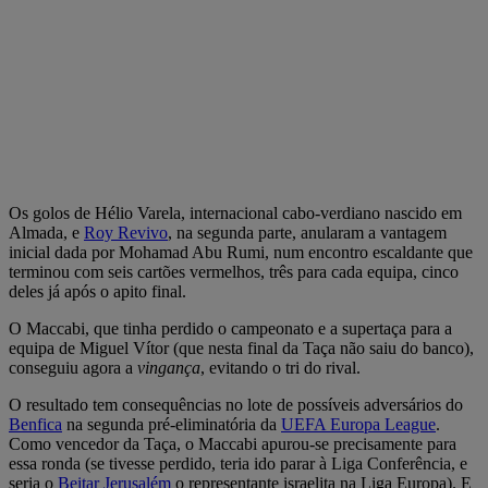
Os golos de Hélio Varela, internacional cabo-verdiano nascido em
Almada, e
Roy Revivo
, na segunda parte, anularam a vantagem
inicial dada por Mohamad Abu Rumi, num encontro escaldante que
terminou com seis cartões vermelhos, três para cada equipa, cinco
deles já após o apito final.
O Maccabi, que tinha perdido o campeonato e a supertaça para a
equipa de Miguel Vítor (que nesta final da Taça não saiu do banco),
conseguiu agora a
vingança
, evitando o tri do rival.
O resultado tem consequências no lote de possíveis adversários do
Benfica
na segunda pré-eliminatória da
UEFA Europa League
.
Como vencedor da Taça, o Maccabi apurou-se precisamente para
essa ronda (se tivesse perdido, teria ido parar à Liga Conferência, e
seria o
Beitar Jerusalém
o representante israelita na Liga Europa). E