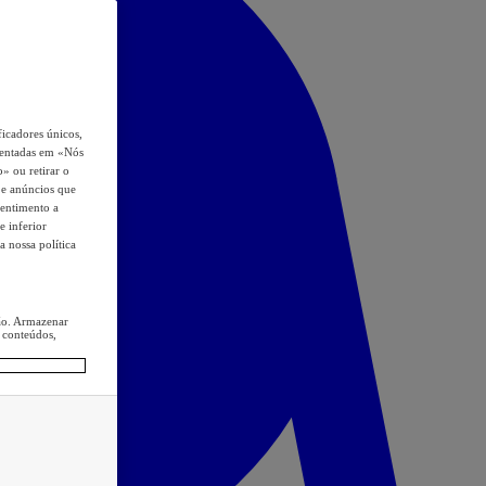
icadores únicos,
esentadas em «Nós
o» ou retirar o
s e anúncios que
sentimento a
e inferior
a nossa política
ção. Armazenar
 conteúdos,