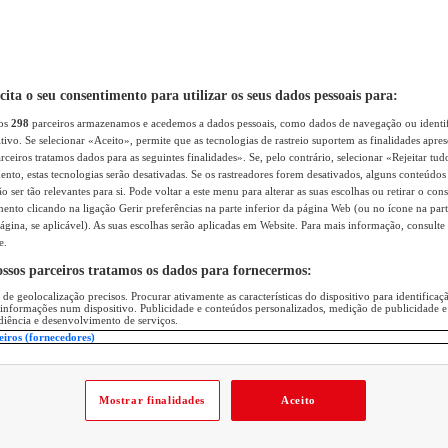
icita o seu consentimento para utilizar os seus dados pessoais para:
sos
298
parceiros armazenamos e acedemos a dados pessoais, como dados de navegação ou identif
itivo. Se selecionar «Aceito», permite que as tecnologias de rastreio suportem as finalidades apr
rceiros tratamos dados para as seguintes finalidades». Se, pelo contrário, selecionar «Rejeitar tud
ento, estas tecnologias serão desativadas. Se os rastreadores forem desativados, alguns conteúdo
 ser tão relevantes para si. Pode voltar a este menu para alterar as suas escolhas ou retirar o con
nto clicando na ligação Gerir preferências na parte inferior da página Web (ou no ícone na part
ágina, se aplicável). As suas escolhas serão aplicadas em Website. Para mais informação, consulte 
e.
ossos parceiros tratamos os dados para fornecermos:
 de geolocalização precisos. Procurar ativamente as características do dispositivo para identifica
 informações num dispositivo. Publicidade e conteúdos personalizados, medição de publicidade e
diência e desenvolvimento de serviços.
eiros (fornecedores)
Mostrar finalidades
Aceito