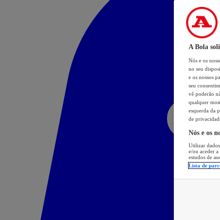
A Bola sol
Nós e os nos
no seu dispos
e os nossos pa
seu consentim
vê poderão não
qualquer mome
esquerda da p
de privacidad
Nós e os n
Utilizar dados
e/ou aceder a
estudos de au
Lista de parc